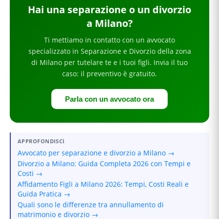
Hai
una separazione o un divorzio
a Milano
?
Ti mettiamo in contatto con un avvocato
specializzato in
Separazione e Divorzio
della zona
di Milano
per
tutelare te e i tuoi figli
. Invia il tuo
caso: il preventivo è gratuito.
Parla con un avvocato ora
APPROFONDISCI
Avvocato per separazione e divorzio a Milano →
Divorzio a Milano: Guida Completa 2026 con Tempi e
Costi →
Affidamento Figli a Milano 2026: Tempi, Costi Reali e
Guida Pratica →
Quali sono le differenze tra annullamento di
matrimonio e divorzio →