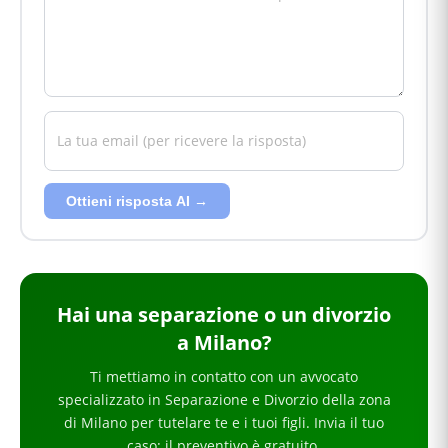
Ottieni risposta AI →
Hai
una separazione o un divorzio
a Milano
?
Ti mettiamo in contatto con un avvocato
specializzato in
Separazione e Divorzio
della zona
di Milano
per
tutelare te e i tuoi figli
. Invia il tuo
caso: il preventivo è gratuito.