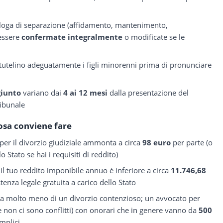
mologa di separazione (affidamento, mantenimento,
 essere
confermate integralmente
o modificate se le
di tutelino adeguatamente i figli minorenni prima di pronunciare
giunto
variano dai
4 ai 12 mesi
dalla presentazione del
ribunale
osa conviene fare
 per il divorzio giudiziale ammonta a circa
98 euro
per parte (o
 Stato se hai i requisiti di reddito)
e il tuo reddito imponibile annuo è inferiore a circa
11.746,68
istenza legale gratuita a carico dello Stato
ta molto meno di un divorzio contenzioso; un avvocato per
 non ci sono conflitti) con onorari che in genere vanno da
500
emplici