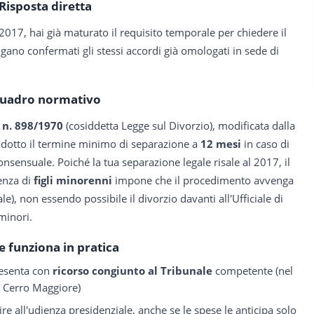
Risposta diretta
17, hai già maturato il requisito temporale per chiedere il
ano confermati gli stessi accordi già omologati in sede di
uadro normativo
 n. 898/1970
(cosiddetta Legge sul Divorzio), modificata dalla
ridotto il termine minimo di separazione a
12 mesi
in caso di
onsensuale. Poiché la tua separazione legale risale al 2017, il
enza di
figli minorenni
impone che il procedimento avvenga
e), non essendo possibile il divorzio davanti all'Ufficiale di
 minori.
 funziona in pratica
presenta con
ricorso congiunto al Tribunale
competente (nel
r Cerro Maggiore)
e all'udienza presidenziale, anche se le spese le anticipa solo