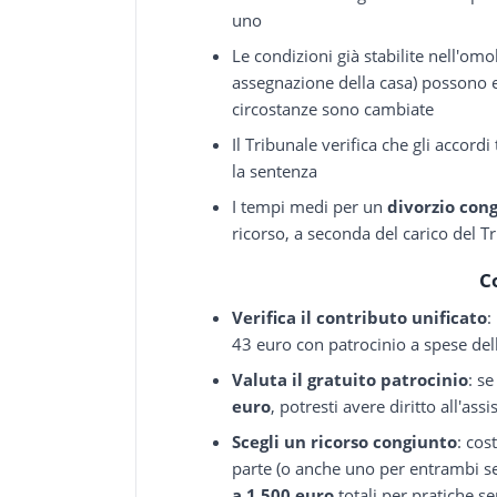
uno
Le condizioni già stabilite nell'o
assegnazione della casa) possono
circostanze sono cambiate
Il Tribunale verifica che gli accor
la sentenza
I tempi medi per un
divorzio con
ricorso, a seconda del carico del T
C
Verifica il contributo unificato
:
43 euro con patrocinio a spese dello
Valuta il gratuito patrocinio
: s
euro
, potresti avere diritto all'ass
Scegli un ricorso congiunto
: cos
parte (o anche uno per entrambi se
a 1.500 euro
totali per pratiche s