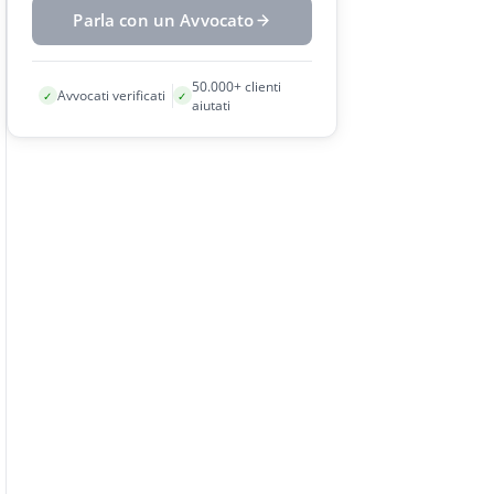
Parla con un Avvocato
50.000+ clienti
Avvocati verificati
✓
✓
aiutati