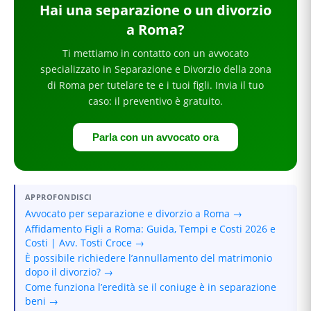
Hai
una separazione o un divorzio
a Roma
?
Ti mettiamo in contatto con un avvocato
specializzato in
Separazione e Divorzio
della zona
di Roma
per
tutelare te e i tuoi figli
. Invia il tuo
caso: il preventivo è gratuito.
Parla con un avvocato ora
APPROFONDISCI
Avvocato per separazione e divorzio a Roma →
Affidamento Figli a Roma: Guida, Tempi e Costi 2026 e
Costi | Avv. Tosti Croce →
È possibile richiedere l’annullamento del matrimonio
dopo il divorzio? →
Come funziona l’eredità se il coniuge è in separazione
beni →