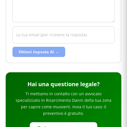
Ottieni risposta AI →
Hai
una questione legale
?
Ti mettiamo in contatto con un avvocato
specializzato in
Risarcimento Danni
della tua zona
per
capire come muoverti
. Invia il tuo caso: il
preventivo è gratuito.