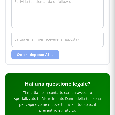
Ottieni risposta AI →
Hai
una questione legale
?
Ti mettiamo in contatto con un avvocato
specializzato in
Risarcimento Danni
della tua zona
per
capire come muoverti
. Invia il tuo caso: il
preventivo è gratuito.