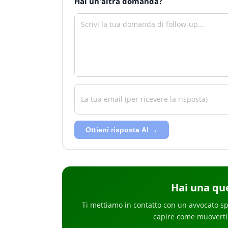
Hai un'altra domanda?
Ottieni risposta AI →
Hai
una que
Ti mettiamo in contatto con un avvocato sp
capire come muoverti