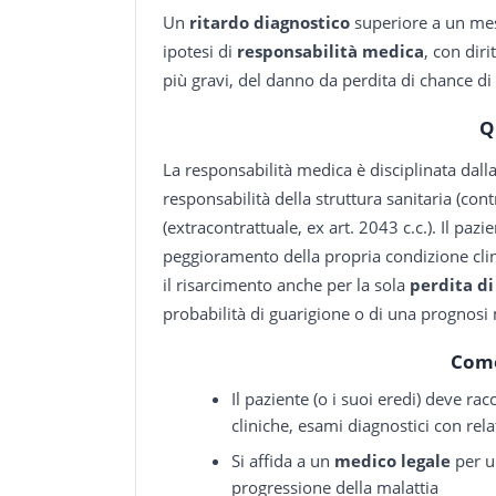
Un
ritardo diagnostico
superiore a un mes
ipotesi di
responsabilità medica
, con diri
più gravi, del danno da perdita di chance d
Q
La responsabilità medica è disciplinata dall
responsabilità della struttura sanitaria (con
(extracontrattuale, ex art. 2043 c.c.). Il paz
peggioramento della propria condizione clin
il risarcimento anche per la sola
perdita d
probabilità di guarigione o di una prognosi 
Come
Il paziente (o i suoi eredi) deve rac
cliniche, esami diagnostici con rela
Si affida a un
medico legale
per un
progressione della malattia