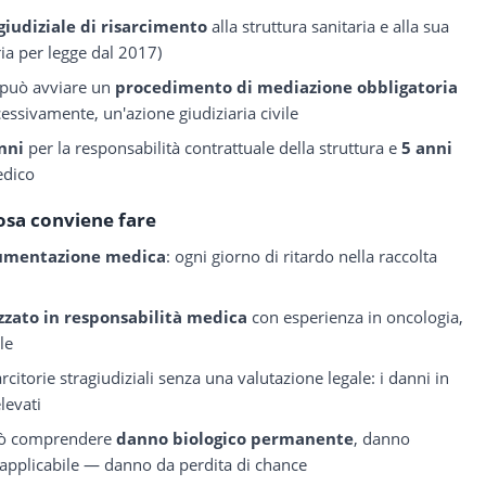
giudiziale di risarcimento
alla struttura sanitaria e alla sua
ia per legge dal 2017)
i può avviare un
procedimento di mediazione obbligatoria
cessivamente, un'azione giudiziaria civile
nni
per la responsabilità contrattuale della struttura e
5 anni
edico
osa conviene fare
ocumentazione medica
: ogni giorno di ritardo nella raccolta
zzato in responsabilità medica
con esperienza in oncologia,
le
rcitorie stragiudiziali senza una valutazione legale: i danni in
levati
può comprendere
danno biologico permanente
, danno
 applicabile — danno da perdita di chance