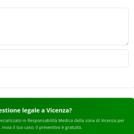
stione legale
a Vicenza
?
ecializzato in
Responsabilità Medica
della zona di Vicenza
per
. Invia il tuo caso: il preventivo è gratuito.