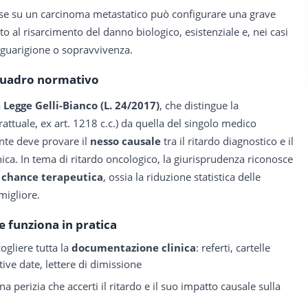
e su un carcinoma metastatico può configurare una grave
tto al risarcimento del danno biologico, esistenziale e, nei casi
i guarigione o sopravvivenza.
uadro normativo
a
Legge Gelli-Bianco (L. 24/2017)
, che distingue la
trattuale, ex art. 1218 c.c.) da quella del singolo medico
iente deve provare il
nesso causale
tra il ritardo diagnostico e il
ica. In tema di ritardo oncologico, la giurisprudenza riconosce
i chance terapeutica
, ossia la riduzione statistica delle
migliore.
 funziona in pratica
cogliere tutta la
documentazione clinica
: referti, cartelle
tive date, lettere di dimissione
a perizia che accerti il ritardo e il suo impatto causale sulla