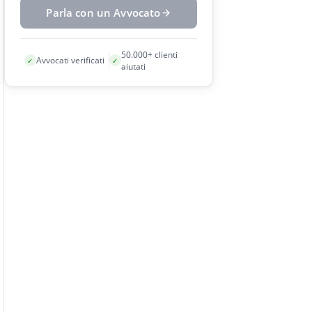
Parla con un Avvocato
50.000+ clienti
Avvocati verificati
✓
✓
aiutati