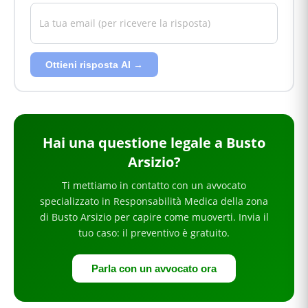
Ottieni risposta AI →
Hai
una questione legale
a Busto
Arsizio
?
Ti mettiamo in contatto con un avvocato
specializzato in
Responsabilità Medica
della zona
di Busto Arsizio
per
capire come muoverti
. Invia il
tuo caso: il preventivo è gratuito.
Parla con un avvocato ora