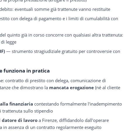
ndebito: eventuali somme già trattenute vanno restituite
estito con delega di pagamento e i limiti di cumulabilità con
l quinto già in corso concorre con qualsiasi altra trattenuta:
 di legge
BF)
— strumento stragiudiziale gratuito per controversie con
 funziona in pratica
e: contratto di prestito con delega, comunicazione di
etanze che dimostrano la
mancata erogazione
(né al cliente
lla finanziaria
contestando formalmente l'inadempimento
si trattenuta sullo stipendio
 datore di lavoro
a Firenze, diffidandolo dall'operare
ia in assenza di un contratto regolarmente eseguito