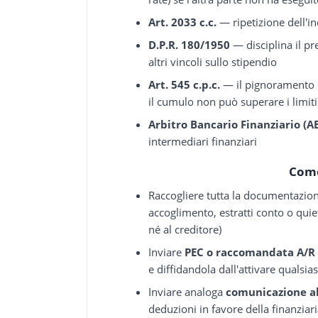
Art. 2033 c.c.
— ripetizione dell'i
D.P.R. 180/1950
— disciplina il pr
altri vincoli sullo stipendio
Art. 545 c.p.c.
— il pignoramento de
il cumulo non può superare i limiti
Arbitro Bancario Finanziario (A
intermediari finanziari
Come
Raccogliere tutta la documentazion
accoglimento, estratti conto o qui
né al creditore)
Inviare
PEC o raccomandata A/R a
e diffidandola dall'attivare qualsia
Inviare analoga
comunicazione al
deduzioni in favore della finanziar