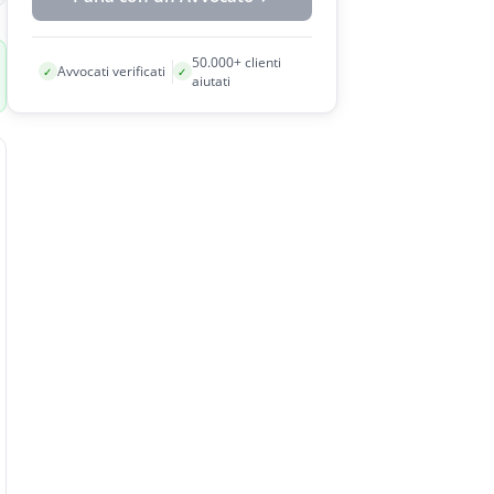
50.000+ clienti
Avvocati verificati
✓
✓
aiutati