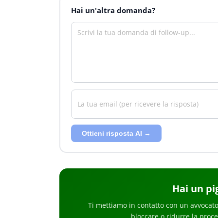
Hai un'altra domanda?
Ottieni risposta AI →
Hai
un p
Ti mettiamo in contatto con un avvocato
bloccare o ridurre la proc