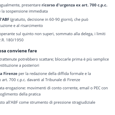
e ugualmente, presentare
ricorso d'urgenza ex art. 700 c.p.c.
re la sospensione immediata
l'ABF
(gratuito, decisione in 60-90 giorni), che può
ituzione e al risarcimento
operante sul quinto non superi, sommato alla delega, i limiti
D.P.R. 180/1950
osa conviene fare
 trattenute potrebbero scattare; bloccarle prima è più semplice
stituzione a posteriori
a Firenze
per la redazione della diffida formale e la
 art. 700 c.p.c. davanti al Tribunale di Firenze
ata erogazione: movimenti di conto corrente, email o PEC con
coglimento della pratica
to all'ABF come strumento di pressione stragiudiziale