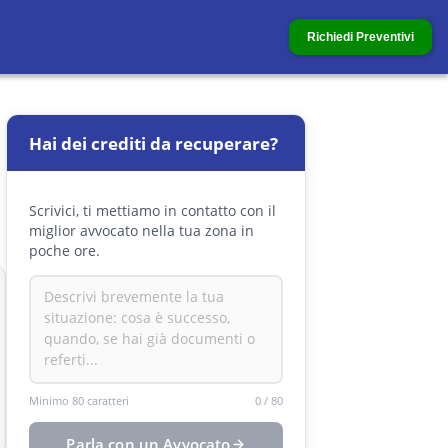
Richiedi Preventivi
Hai dei crediti da recuperare?
Scrivici, ti mettiamo in contatto con il
miglior avvocato nella tua zona in
poche ore.
Minimo 80 caratteri
0
/
80
Parla con un Avvocato