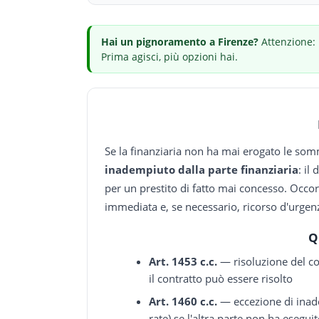
Hai
un pignoramento
a Firenze
?
Attenzione: 
Prima agisci, più opzioni hai.
Se la finanziaria non ha mai erogato le somm
inadempiuto dalla parte finanziaria
: il
per un prestito di fatto mai concesso. Occo
immediata e, se necessario, ricorso d'urgen
Q
Art. 1453 c.c.
— risoluzione del co
il contratto può essere risolto
Art. 1460 c.c.
— eccezione di inad
rate) se l'altra parte non ha eseguit