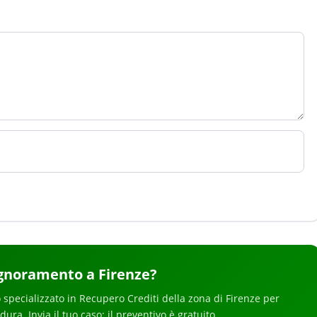
ignoramento
a Firenze
?
 specializzato in
Recupero Crediti
della zona di Firenze
per
edura
. Invia il tuo caso: il preventivo è gratuito.