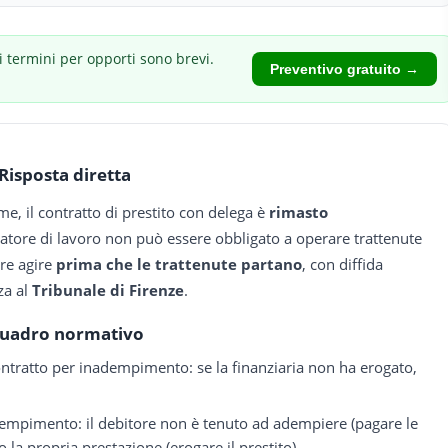
i termini per opporti sono brevi.
Preventivo gratuito →
Risposta diretta
e, il contratto di prestito con delega è
rimasto
 datore di lavoro non può essere obbligato a operare trattenute
rre agire
prima che le trattenute partano
, con diffida
za al
Tribunale di Firenze
.
uadro normativo
ntratto per inadempimento: se la finanziaria non ha erogato,
empimento: il debitore non è tenuto ad adempiere (pagare le
o la propria prestazione (erogare il prestito)