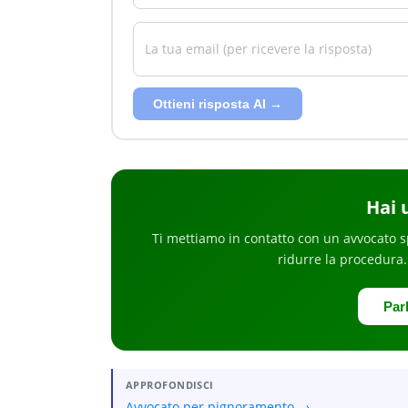
Ottieni risposta AI →
Hai
Ti mettiamo in contatto con un avvocato s
ridurre la procedura
Par
APPROFONDISCI
Avvocato per pignoramento →