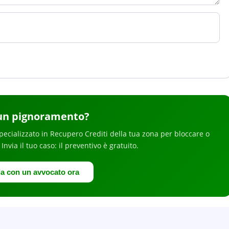
un pignoramento
?
pecializzato in
Recupero Crediti
della tua zona
per
bloccare o
. Invia il tuo caso: il preventivo è gratuito.
la con un avvocato ora