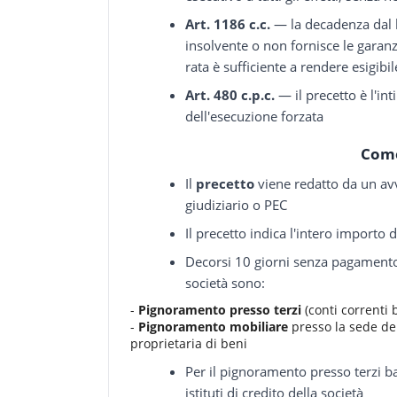
Art. 1186 c.c.
— la decadenza dal b
insolvente o non fornisce le garan
rata è sufficiente a rendere esigibil
Art. 480 c.p.c.
— il precetto è l'i
dell'esecuzione forzata
Come
Il
precetto
viene redatto da un avvo
giudiziario o PEC
Il precetto indica l'intero importo 
Decorsi 10 giorni senza pagamento,
società sono:
-
Pignoramento presso terzi
(conti correnti 
-
Pignoramento mobiliare
presso la sede del
proprietaria di beni
Per il pignoramento presso terzi ba
istituti di credito della società