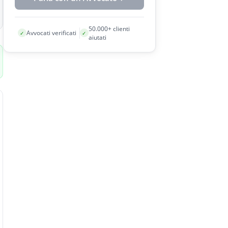
50.000+ clienti
Avvocati verificati
✓
✓
aiutati