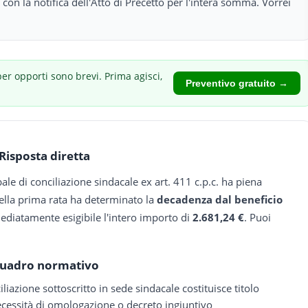
 con la notifica dell'Atto di Precetto per l'intera somma. Vorrei
per opporti sono brevi.
Prima agisci,
Preventivo gratuito →
Risposta diretta
rbale di conciliazione sindacale ex art. 411 c.p.c. ha piena
ella prima rata ha determinato la
decadenza dal beneficio
ediatamente esigibile l'intero importo di
2.681,24 €
. Puoi
uadro normativo
liazione sottoscritto in sede sindacale costituisce titolo
 necessità di omologazione o decreto ingiuntivo