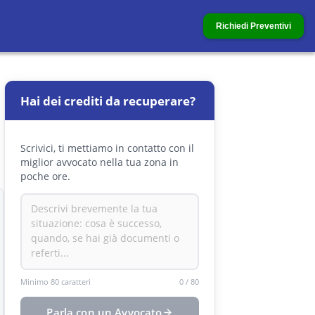
Richiedi Preventivi
Hai dei crediti da recuperare?
Scrivici, ti mettiamo in contatto con il
miglior avvocato nella tua zona in
poche ore.
Minimo 80 caratteri
0
/
80
Parla con un Avvocato