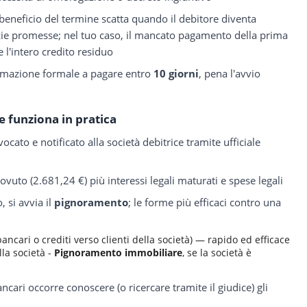
eneficio del termine scatta quando il debitore diventa
zie promesse; nel tuo caso, il mancato pagamento della prima
e l'intero credito residuo
ntimazione formale a pagare entro
10 giorni
, pena l'avvio
 funziona in pratica
cato e notificato alla società debitrice tramite ufficiale
dovuto (2.681,24 €) più interessi legali maturati e spese legali
 si avvia il
pignoramento
; le forme più efficaci contro una
bancari o crediti verso clienti della società) — rapido ed efficace
la società -
Pignoramento immobiliare
, se la società è
ncari occorre conoscere (o ricercare tramite il giudice) gli