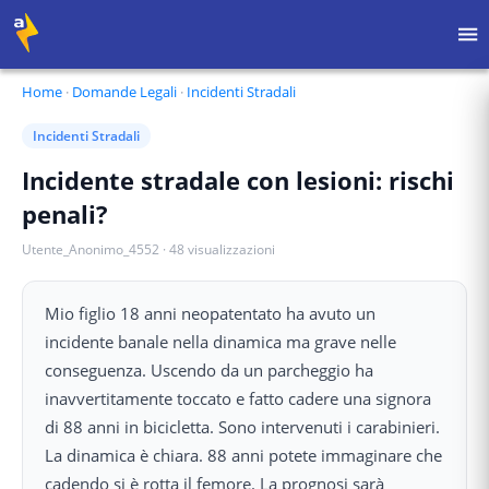
Home
·
Domande Legali
·
Incidenti Stradali
Incidenti Stradali
Incidente stradale con lesioni: rischi
penali?
Utente_Anonimo_4552
·
48
visualizzazioni
Mio figlio 18 anni neopatentato ha avuto un
incidente banale nella dinamica ma grave nelle
conseguenza. Uscendo da un parcheggio ha
inavvertitamente toccato e fatto cadere una signora
di 88 anni in bicicletta. Sono intervenuti i carabinieri.
La dinamica è chiara. 88 anni potete immaginare che
cadendo si è rotta il femore. La prognosi sarà