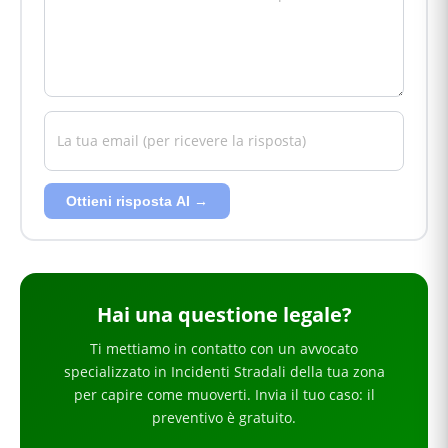
Ottieni risposta AI →
Hai
una questione legale
?
Ti mettiamo in contatto con un avvocato
specializzato in
Incidenti Stradali
della tua zona
per
capire come muoverti
. Invia il tuo caso: il
preventivo è gratuito.