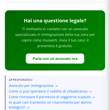
Hai
una questione legale
?
Ti mettiamo in contatto con un avvocato
specializzato in
Immigrazione
della tua zona
per
capire come muoverti
. Invia il tuo caso: il
preventivo è gratuito.
Parla con un avvocato ora
APPROFONDISCI
Avvocato per immigrazione →
Come si può spendere il reddito di cittadinanza →
Come rinnovare il permesso di soggiorno scaduto →
In quali casi è previsto un risarcimento per danno
biologico? →