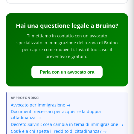
Hai
una questione legale
a Bruino
?
Ti mettiamo in contatto con un avvocato
specializzato in
Immigrazione
della zona di Bruino
per
capire come muoverti
. Invia il tuo caso: il
preventivo è gratuito.
Parla con un avvocato ora
APPROFONDISCI
Avvocato per immigrazione →
Documenti necessari per acquisire la doppia
cittadinanza →
Decreto Salvini: cosa cambia in tema di immigrazione →
Cos’è e a chi spetta il reddito di cittadinanza? →