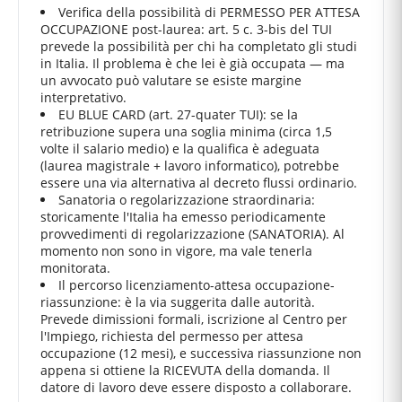
Verifica della possibilità di PERMESSO PER ATTESA
OCCUPAZIONE post-laurea: art. 5 c. 3-bis del TUI
prevede la possibilità per chi ha completato gli studi
in Italia. Il problema è che lei è già occupata — ma
un avvocato può valutare se esiste margine
interpretativo.
EU BLUE CARD (art. 27-quater TUI): se la
retribuzione supera una soglia minima (circa 1,5
volte il salario medio) e la qualifica è adeguata
(laurea magistrale + lavoro informatico), potrebbe
essere una via alternativa al decreto flussi ordinario.
Sanatoria o regolarizzazione straordinaria:
storicamente l'Italia ha emesso periodicamente
provvedimenti di regolarizzazione (SANATORIA). Al
momento non sono in vigore, ma vale tenerla
monitorata.
Il percorso licenziamento-attesa occupazione-
riassunzione: è la via suggerita dalle autorità.
Prevede dimissioni formali, iscrizione al Centro per
l'Impiego, richiesta del permesso per attesa
occupazione (12 mesi), e successiva riassunzione non
appena si ottiene la RICEVUTA della domanda. Il
datore di lavoro deve essere disposto a collaborare.