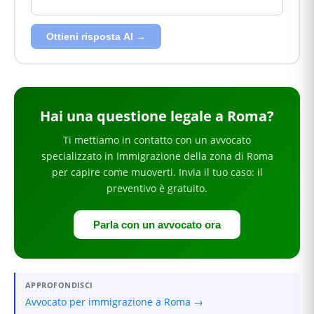
Ottieni risposta AI →
Hai
una questione legale
a Roma
?
Ti mettiamo in contatto con un avvocato
specializzato in
Immigrazione
della zona di Roma
per
capire come muoverti
. Invia il tuo caso: il
preventivo è gratuito.
Parla con un avvocato ora
APPROFONDISCI
Avvocato per immigrazione a Roma →