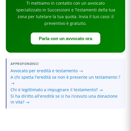
Ti mettiamo in contatto con un avvocato
specializzato in
Successioni e Testamenti
della tua
zona
per
tutelare la tua quota
. Invia il tuo caso: il
preventivo è gratuito.
Parla con un avvocato ora
APPROFONDISCI
Avvocato per eredità e testamento →
A chi spetta l'eredità se non è presente un testamento ?
→
Chi è legittimato a impugnare il testamento? →
Si ha diritto all'eredità se si ha ricevuto una donazione
in vita? →