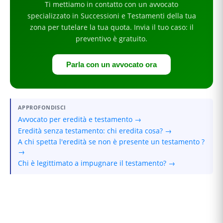
Ti mettiamo in contatto con un avvocato
specializzato in
Successioni e Testamenti
della tua
zona
per
tutelare la tua quota
. Invia il tuo caso: il
preventivo è gratuito.
Parla con un avvocato ora
APPROFONDISCI
Avvocato per eredità e testamento →
Eredità senza testamento: chi eredita cosa? →
A chi spetta l'eredità se non è presente un testamento ?
→
Chi è legittimato a impugnare il testamento? →