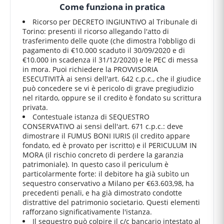
Come funziona in pratica
Ricorso per DECRETO INGIUNTIVO al Tribunale di
Torino: presenti il ricorso allegando l'atto di
trasferimento delle quote (che dimostra l'obbligo di
pagamento di €10.000 scaduto il 30/09/2020 e di
€10.000 in scadenza il 31/12/2020) e le PEC di messa
in mora. Puoi richiedere la PROVVISORIA
ESECUTIVITÀ ai sensi dell'art. 642 c.p.c., che il giudice
può concedere se vi è pericolo di grave pregiudizio
nel ritardo, oppure se il credito è fondato su scrittura
privata.
Contestuale istanza di SEQUESTRO
CONSERVATIVO ai sensi dell'art. 671 c.p.c.: deve
dimostrare il FUMUS BONI IURIS (il credito appare
fondato, ed è provato per iscritto) e il PERICULUM IN
MORA (il rischio concreto di perdere la garanzia
patrimoniale). In questo caso il periculum è
particolarmente forte: il debitore ha già subìto un
sequestro conservativo a Milano per €63.603,98, ha
precedenti penali, e ha già dimostrato condotte
distrattive del patrimonio societario. Questi elementi
rafforzano significativamente l'istanza.
Il sequestro può colpire il c/c bancario intestato al