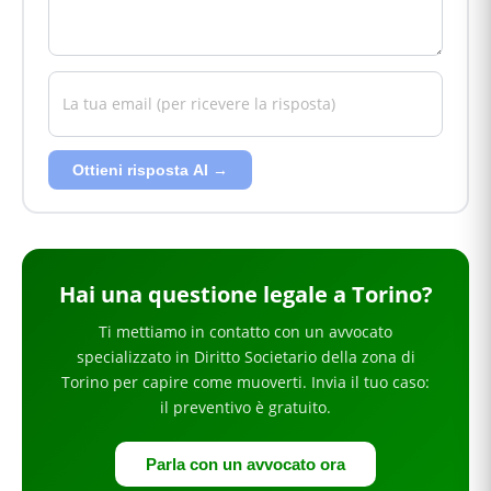
Ottieni risposta AI →
Hai
una questione legale
a Torino
?
Ti mettiamo in contatto con un avvocato
specializzato in
Diritto Societario
della zona di
Torino
per
capire come muoverti
. Invia il tuo caso:
il preventivo è gratuito.
Parla con un avvocato ora