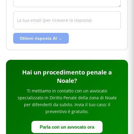
Ottieni risposta AI →
Hai
un procedimento penale
a
Noale
?
Ti mettiamo in contatto con un avvocato
specializzato in
Diritto Penale
della zona di Noale
per
difenderti da subito
. Invia il tuo caso: il
preventivo è gratuito.
Parla con un avvocato ora