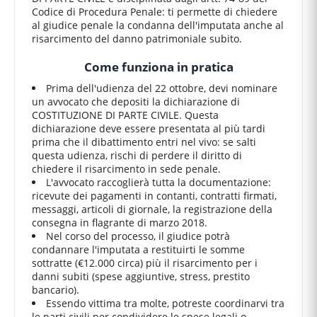
Codice di Procedura Penale: ti permette di chiedere
al giudice penale la condanna dell'imputata anche al
risarcimento del danno patrimoniale subito.
Come funziona in pratica
Prima dell'udienza del 22 ottobre, devi nominare
un avvocato che depositi la dichiarazione di
COSTITUZIONE DI PARTE CIVILE. Questa
dichiarazione deve essere presentata al più tardi
prima che il dibattimento entri nel vivo: se salti
questa udienza, rischi di perdere il diritto di
chiedere il risarcimento in sede penale.
L'avvocato raccoglierà tutta la documentazione:
ricevute dei pagamenti in contanti, contratti firmati,
messaggi, articoli di giornale, la registrazione della
consegna in flagrante di marzo 2018.
Nel corso del processo, il giudice potrà
condannare l'imputata a restituirti le somme
sottratte (€12.000 circa) più il risarcimento per i
danni subiti (spese aggiuntive, stress, prestito
bancario).
Essendo vittima tra molte, potreste coordinarvi tra
le parti civili per condividere le spese legali o