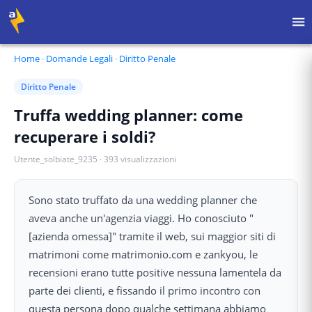
Home
·
Domande Legali
·
Diritto Penale
Diritto Penale
Truffa wedding planner: come
recuperare i soldi?
Utente_solbiate_9235
·
393
visualizzazioni
Sono stato truffato da una wedding planner che
aveva anche un'agenzia viaggi. Ho conosciuto "
[azienda omessa]" tramite il web, sui maggior siti di
matrimoni come matrimonio.com e zankyou, le
recensioni erano tutte positive nessuna lamentela da
parte dei clienti, e fissando il primo incontro con
questa persona dopo qualche settimana abbiamo