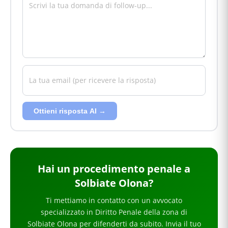
Ottieni risposta AI →
Hai
un procedimento penale
a
Solbiate Olona
?
Ti mettiamo in contatto con un avvocato
specializzato in
Diritto Penale
della zona di
Solbiate Olona
per
difenderti da subito
. Invia il tuo