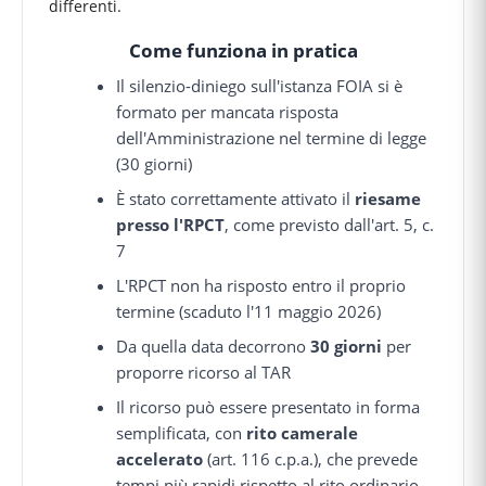
differenti.
Come funziona in pratica
Il silenzio-diniego sull'istanza FOIA si è
formato per mancata risposta
dell'Amministrazione nel termine di legge
(30 giorni)
È stato correttamente attivato il
riesame
presso l'RPCT
, come previsto dall'art. 5, c.
7
L'RPCT non ha risposto entro il proprio
termine (scaduto l'11 maggio 2026)
Da quella data decorrono
30 giorni
per
proporre ricorso al TAR
Il ricorso può essere presentato in forma
semplificata, con
rito camerale
accelerato
(art. 116 c.p.a.), che prevede
tempi più rapidi rispetto al rito ordinario