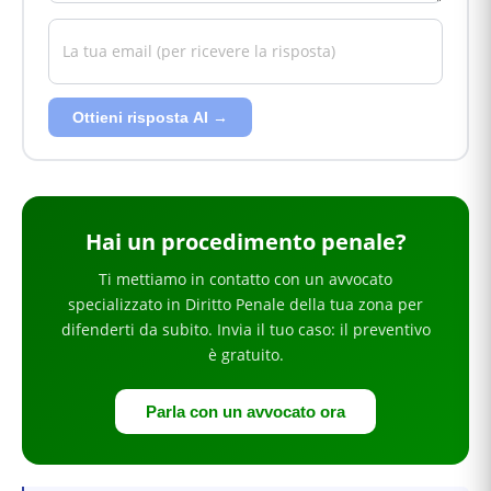
Ottieni risposta AI →
Hai
un procedimento penale
?
Ti mettiamo in contatto con un avvocato
specializzato in
Diritto Penale
della tua zona
per
difenderti da subito
. Invia il tuo caso: il preventivo
è gratuito.
Parla con un avvocato ora