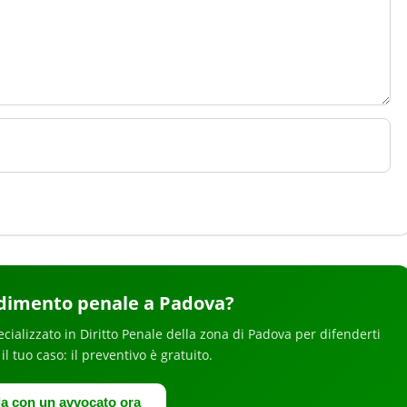
dimento penale
a Padova
?
ecializzato in
Diritto Penale
della zona di Padova
per
difenderti
 il tuo caso: il preventivo è gratuito.
la con un avvocato ora