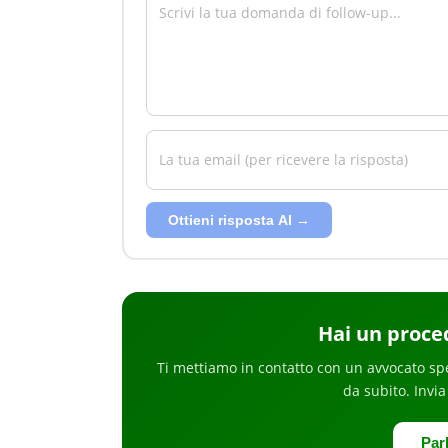
Ottieni risposta AI →
Hai
un proce
Ti mettiamo in contatto con un avvocato sp
da subito
. Invia
Par