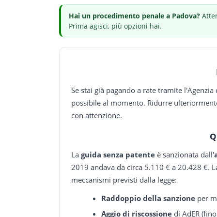
Hai
un procedimento penale
a Padova
?
Atte
Prima agisci, più opzioni hai.
Se stai già pagando a rate tramite l'Agenzia 
possibile al momento. Ridurre ulteriormente
con attenzione.
Q
La
guida senza patente
è sanzionata dall'
2019 andava da circa 5.110 € a 20.428 €. La 
meccanismi previsti dalla legge:
Raddoppio della sanzione
per ma
Aggio di riscossione
di AdER (fino