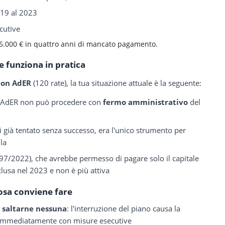
019 al 2023
cutive
5.000 € in quattro anni di mancato pagamento.
 funziona in pratica
 con AdER
(120 rate), la tua situazione attuale è la seguente:
e, AdER non può procedere con
fermo amministrativo
del
ai già tentato senza successo, era l'unico strumento per
lla
97/2022), che avrebbe permesso di pagare solo il capitale
clusa nel 2023 e non è più attiva
osa conviene fare
a saltarne nessuna
: l'interruzione del piano causa la
immediatamente con misure esecutive