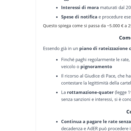
Interessi di mora
maturati dal 2
Spese di notifica
e procedure ese
Questo spiega come si passa da ~5.000 € a 2
Come
Essendo già in un
piano di rateizzazione
Finché paghi regolarmente le rat
veicolo o
pignoramento
Il ricorso al Giudice di Pace, che h
contestare la legittimità della carte
La
rottamazione-quater
(legge 1
senza sanzioni e interessi, si è con
C
Continua a pagare le rate senz
decadenza e AdER può procedere 