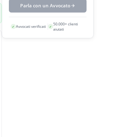
Parla con un Avvocato
50.000+ clienti
Avvocati verificati
✓
✓
aiutati