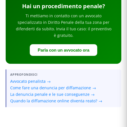
Hai
un procedimento penale
?
Ti mettiamo in contatto con un avvocato
specializzato in
Diritto Penale
della tua zona
per
difenderti da subito
. Invia il tuo caso: il preventivo
è gratuito.
Parla con un avvocato ora
APPROFONDISCI
Avvocato penalista →
Come fare una denuncia per diffamazione →
La denuncia penale e le sue conseguenze →
Quando la diffamazione online diventa reato? →