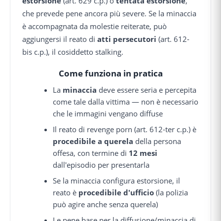
estorsione
(art. 629 c.p.) o
tentata estorsione
,
che prevede pene ancora più severe. Se la minaccia
è accompagnata da molestie reiterate, può
aggiungersi il reato di
atti persecutori
(art. 612-
bis c.p.), il cosiddetto stalking.
Come funziona in pratica
La
minaccia
deve essere seria e percepita
come tale dalla vittima — non è necessario
che le immagini vengano diffuse
Il reato di revenge porn (art. 612-ter c.p.) è
procedibile a querela
della persona
offesa, con termine di
12 mesi
dall'episodio per presentarla
Se la minaccia configura estorsione, il
reato è
procedibile d'ufficio
(la polizia
può agire anche senza querela)
Le pene base per la diffusione/minaccia di