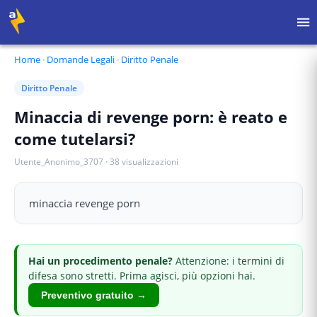
Home
·
Domande Legali
·
Diritto Penale
Diritto Penale
Minaccia di revenge porn: è reato e
come tutelarsi?
Utente_Anonimo_3707
·
38
visualizzazioni
minaccia revenge porn
Hai
un procedimento penale
?
Attenzione: i termini di
difesa sono stretti.
Prima agisci, più opzioni hai.
Preventivo gratuito →