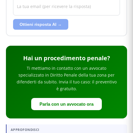
Ottieni risposta AI →
Hai
un procedimento penale
?
Ti mettiamo in contatto con un avvocato
specializzato in
Diritto Penale
della tua zona
per
difenderti da subito
. Invia il tuo caso: il preventivo
è gratuito.
Parla con un avvocato ora
APPROFONDISCI