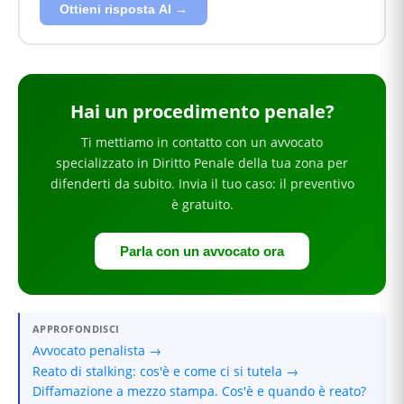
Ottieni risposta AI →
Hai
un procedimento penale
?
Ti mettiamo in contatto con un avvocato
specializzato in
Diritto Penale
della tua zona
per
difenderti da subito
. Invia il tuo caso: il preventivo
è gratuito.
Parla con un avvocato ora
APPROFONDISCI
Avvocato penalista →
Reato di stalking: cos'è e come ci si tutela →
Diffamazione a mezzo stampa. Cos'è e quando è reato?