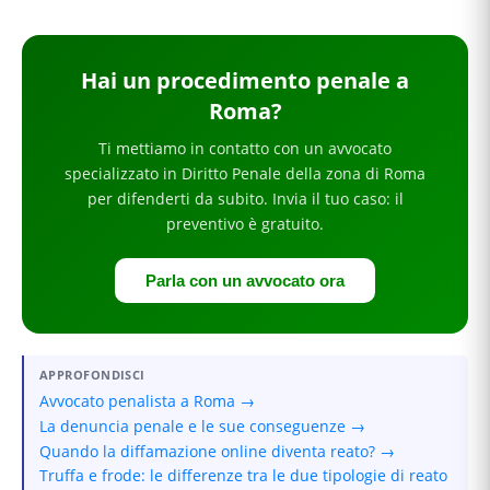
Hai
un procedimento penale
a
Roma
?
Ti mettiamo in contatto con un avvocato
specializzato in
Diritto Penale
della zona di Roma
per
difenderti da subito
. Invia il tuo caso: il
preventivo è gratuito.
Parla con un avvocato ora
APPROFONDISCI
Avvocato penalista a Roma →
La denuncia penale e le sue conseguenze →
Quando la diffamazione online diventa reato? →
Truffa e frode: le differenze tra le due tipologie di reato