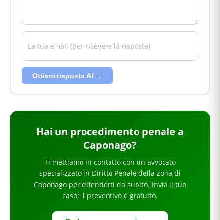
Ottieni risposta AI →
Hai
un procedimento penale
a
Caponago
?
Ti mettiamo in contatto con un avvocato
specializzato in
Diritto Penale
della zona di
Caponago
per
difenderti da subito
. Invia il tuo
caso: il preventivo è gratuito.