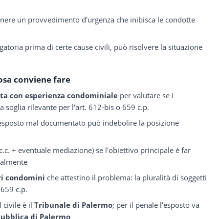
tenere un provvedimento d'urgenza che inibisca le condotte
igatoria prima di certe cause civili, può risolvere la situazione
osa conviene fare
sta con esperienza condominiale
per valutare se i
 soglia rilevante per l'art. 612-bis o 659 c.p.
 esposto mal documentato può indebolire la posizione
c.c. + eventuale mediazione) se l'obiettivo principale è far
enalmente
tri condomini
che attestino il problema: la pluralità di soggetti
. 659 c.p.
civile è il
Tribunale di Palermo
; per il penale l'esposto va
pubblica di Palermo