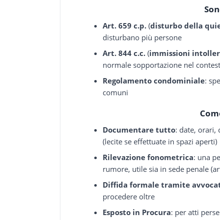
Son
Art. 659 c.p.
(
disturbo della qui
disturbano più persone
Art. 844 c.c.
(
immissioni intoller
normale sopportazione nel contes
Regolamento condominiale
: sp
comuni
Come
Documentare tutto
: date, orari
(lecite se effettuate in spazi aperti)
Rilevazione fonometrica
: una pe
rumore, utile sia in sede penale (art
Diffida formale tramite avvoca
procedere oltre
Esposto in Procura
: per atti pers