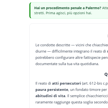
Hai
un procedimento penale
a Palermo
?
Att
stretti.
Prima agisci, più opzioni hai.
Le condotte descritte — vicini che chiacchi
diurne — difficilmente integrano il reato di
potrebbero configurare altre fattispecie pena
documentate sulla tua vita quotidiana.
Q
Il reato di
atti persecutori
(art. 612-bis c.
paura persistente
, un fondato timore per
abitudini di vita
. Il semplice chiacchieri
raramente raggiunge questa soglia secondo 