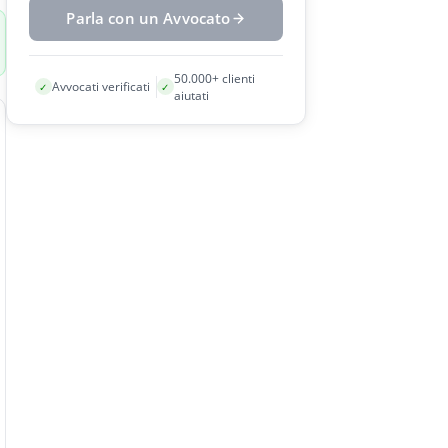
Parla con un Avvocato
50.000+ clienti
Avvocati verificati
✓
✓
aiutati