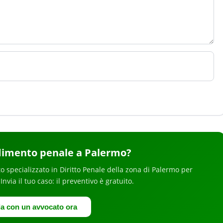
dimento penale
a Palermo
?
o specializzato in
Diritto Penale
della zona di Palermo
per
 Invia il tuo caso: il preventivo è gratuito.
la con un avvocato ora