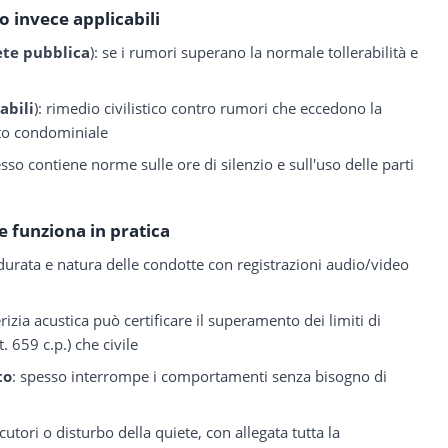
o invece applicabili
ete pubblica
): se i rumori superano la normale tollerabilità e
abili
): rimedio civilistico contro rumori che eccedono la
to condominiale
esso contiene norme sulle ore di silenzio e sull'uso delle parti
 funziona in pratica
, durata e natura delle condotte con registrazioni audio/video
rizia acustica può certificare il superamento dei limiti di
. 659 c.p.) che civile
to
: spesso interrompe i comportamenti senza bisogno di
ecutori o disturbo della quiete, con allegata tutta la