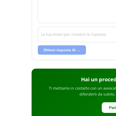
Ottieni risposta AI →
Hai
un proce
Ti mettiamo in contatto con un avvocat
difenderti da subito
.
Par