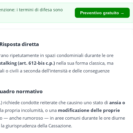
enzione: i termini di difesa sono
Preventivo gratuito →
Risposta diretta
erano ripetutamente in spazi condominiali durante le ore
stalking (art. 612-bis c.p.)
nella sua forma classica, ma
li o civili a seconda dell'intensità e delle conseguenze
uadro normativo
p.) richiede condotte reiterate che causino uno stato di
ansia o
 la propria incolumità, o una
modificazione delle proprie
ccio — anche rumoroso — in aree comuni durante le ore diurne
la giurisprudenza della Cassazione.