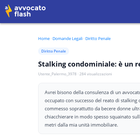
Home
·
Domande Legali
·
Diritto Penale
Diritto Penale
Stalking condominiale: è un 
Utente_Palermo_3978
·
284
visualizzazioni
Avrei bisono della consulenza di un avvocato
occupato con successo del reato di stalking 
commesso soprattutto da becere donne ultra
chiacchierare in modo spesso squainato sulla
metri dalla mia unità immobiliare.