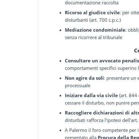
documentazione raccolta
Ricorso al giudice civile
: per ot
disturbanti (art. 700 c.p.c.)
Mediazione condominiale
: obbl
senza ricorrere al tribunale
C
Consultare un avvocato penali
comportamenti specifici superino la
Non agire da soli
: presentare un
processuale
Iniziare dalla via civile
(art. 844 
cessare il disturbo, non punire p
Raccogliere dichiarazioni di al
disturbati rafforza l'ipotesi dell'art
A Palermo il foro competente per il 
presentato alla
Procura della Re