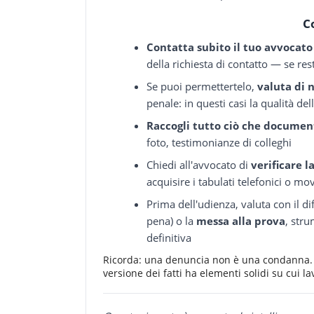
C
Contatta subito il tuo avvocato 
della richiesta di contatto — se res
Se puoi permettertelo,
valuta di 
penale: in questi casi la qualità de
Raccogli tutto ciò che document
foto, testimonianze di colleghi
Chiedi all'avvocato di
verificare l
acquisire i tabulati telefonici o mo
Prima dell'udienza, valuta con il di
pena) o la
messa alla prova
, str
definitiva
Ricorda: una denuncia non è una condanna. I
versione dei fatti ha elementi solidi su cui la