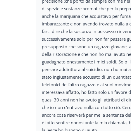
precisione (che porto da sempre con me nel 
di spezie e sostanze aromatiche per la prep
anche la marijuana che acquistavo per fumar
imbarazzante e non avendo trovato nulla a c
farci dire che la sostanza in possesso rinv
successivamente solo per non far passare gua
presupposto che sono un ragazzo giovane, a
della ristorazione e che non ho mai avuto 
guadagnato onestamente i miei soldi. Solo il
pensare addirittura al suicidio, non ho mai 
stato ingiustamente accusato di un quantitati
telefonici dell'altro ragazzo e ai suoi movim
interessava affatto, ho fatto solo un favore
quasi 30 anni non ha avuto gli attributi di di
che io non c'entravo nulla con tutto ciò. Cerc
ancora cosa riserverà per me la sentenza del
è fatto sentire nonostante la mia chiamata,
la legge ho bisogno di aiuto.