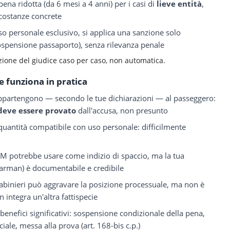
na ridotta (da 6 mesi a 4 anni) per i casi di
lieve entità
,
rcostanze concrete
o personale esclusivo, si applica una sanzione solo
sospensione passaporto), senza rilevanza penale
azione del giudice caso per caso, non automatica.
 funziona in pratica
 appartengono — secondo le tue dichiarazioni — al passeggero:
deve essere provato
dall'accusa, non presunto
quantità compatibile con uso personale: difficilmente
M potrebbe usare come indizio di spaccio, ma la tua
barman) è documentabile e credibile
rabinieri può aggravare la posizione processuale, ma non è
integra un'altra fattispecie
 benefici significativi: sospensione condizionale della pena,
iale, messa alla prova (art. 168-bis c.p.)