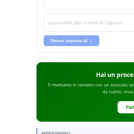
Ottieni risposta AI →
Hai
un proce
Ti mettiamo in contatto con un avvocato sp
da subito
. Invia
Par
APPROFONDISCI