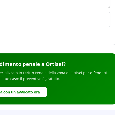
dimento penale
a Ortisei
?
ecializzato in
Diritto Penale
della zona di Ortisei
per
difenderti
 il tuo caso: il preventivo è gratuito.
la con un avvocato ora