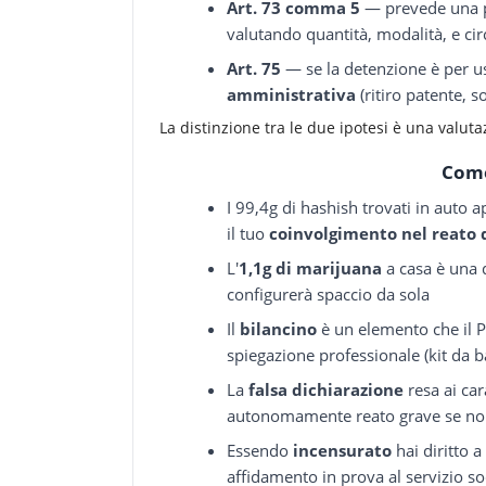
Art. 73 comma 5
— prevede una pe
valutando quantità, modalità, e ci
Art. 75
— se la detenzione è per us
amministrativa
(ritiro patente, 
La distinzione tra le due ipotesi è una valut
Come
I 99,4g di hashish trovati in auto
il tuo
coinvolgimento nel reato 
L'
1,1g di marijuana
a casa è una 
configurerà spaccio da sola
Il
bilancino
è un elemento che il P
spiegazione professionale (kit da 
La
falsa dichiarazione
resa ai ca
autonomamente reato grave se non 
Essendo
incensurato
hai diritto a
affidamento in prova al servizio soc