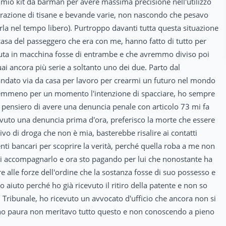
mio kit da barman per avere massima precisione nell'utilizzo
arazione di tisane e bevande varie, non nascondo che pesavo
la nel tempo libero). Purtroppo davanti tutta questa situazione
asa del passeggero che era con me, hanno fatto di tutto per
enuta in macchina fosse di entrambe e che avremmo diviso poi
i ancora più serie a soltanto uno dei due. Parto dal
ndato via da casa per lavoro per crearmi un futuro nel mondo
nemmeno per un momento l'intenzione di spacciare, ho sempre
 pensiero di avere una denuncia penale con articolo 73 mi fa
avuto una denuncia prima d'ora, preferisco la morte che essere
vo di droga che non è mia, basterebbe risalire ai contatti
enti bancari per scoprire la verità, perché quella roba a me non
 di accompagnarlo e ora sto pagando per lui che nonostante ha
re alle forze dell'ordine che la sostanza fosse di suo possesso e
o aiuto perché ho già ricevuto il ritiro della patente e non so
 Tribunale, ho ricevuto un avvocato d'ufficio che ancora non si
 ho paura non meritavo tutto questo e non conoscendo a pieno