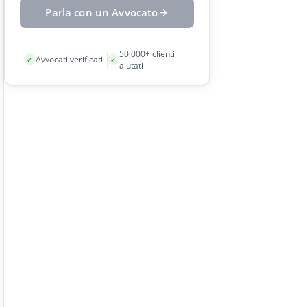
Parla con un Avvocato
50.000+ clienti
Avvocati verificati
✓
✓
aiutati