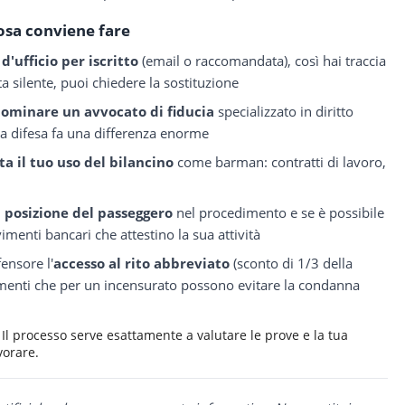
osa conviene fare
d'ufficio per iscritto
(email o raccomandata), così hai traccia
ta silente, puoi chiedere la sostituzione
nominare un avvocato di fiducia
specializzato in diritto
lla difesa fa una differenza enorme
a il tuo uso del bilancino
come barman: contratti di lavoro,
a posizione del passeggero
nel procedimento e se è possibile
vimenti bancari che attestino la sua attività
fensore l'
accesso al rito abbreviato
(sconto di 1/3 della
umenti che per un incensurato possono evitare la condanna
l processo serve esattamente a valutare le prove e la tua
vorare.