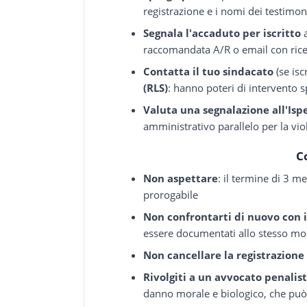
registrazione e i nomi dei testimon
Segnala l'accaduto per iscritto
a
raccomandata A/R o email con ricev
Contatta il tuo sindacato
(se iscr
(RLS)
: hanno poteri di intervento sp
Valuta una segnalazione all'Isp
amministrativo parallelo per la vio
C
Non aspettare
: il termine di 3 m
prorogabile
Non confrontarti di nuovo con i
essere documentati allo stesso m
Non cancellare la registrazione
Rivolgiti a un avvocato penalis
danno morale e biologico, che può e