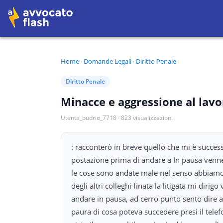
Home
·
Domande Legali
·
Diritto Penale
Diritto Penale
Minacce e aggressione al lavo
Utente_budrio_7718
·
823
visualizzazioni
: racconterò in breve quello che mi è succes
postazione prima di andare a In pausa venne
le cose sono andate male nel senso abbiamo c
degli altri colleghi finata la litigata mi diri
andare in pausa, ad cerro punto sento dire a
paura di cosa poteva succedere presi il telef