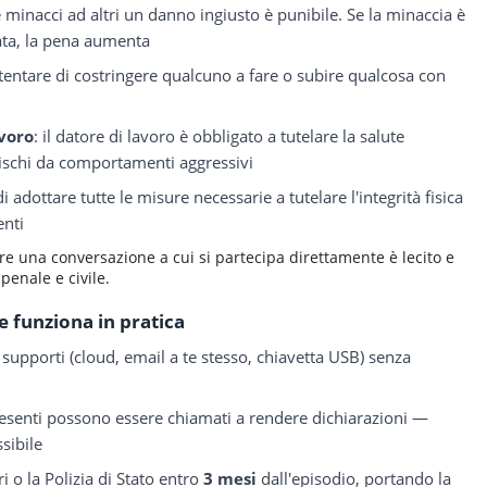
 minacci ad altri un danno ingiusto è punibile. Se la minaccia è
ta, la pena aumenta
 tentare di costringere qualcuno a fare o subire qualcosa con
avoro
: il datore di lavoro è obbligato a tutelare la salute
i rischi da comportamenti aggressivi
i adottare tutte le misure necessarie a tutelare l'integrità fisica
enti
trare una conversazione a cui si partecipa direttamente è lecito e
 penale e civile.
 funziona in pratica
supporti (cloud, email a te stesso, chiavetta USB) senza
presenti possono essere chiamati a rendere dichiarazioni —
sibile
i o la Polizia di Stato entro
3 mesi
dall'episodio, portando la