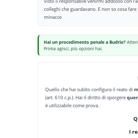
visto il responsabile venirmi addosso con l'a
colleghi che guardavano. E non so cosa fare e
minacce
Hai
un procedimento penale
a Budrio
?
Atten
Prima agisci, più opzioni hai.
Quello che hai subìto configura il reato di
m
(art. 610 c.p.). Hai il diritto di sporgere
quer
è utilizzabile come prova.
Q
I r