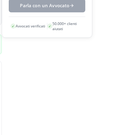
Parla con un Avvocato
50.000+ clienti
Avvocati verificati
✓
✓
aiutati