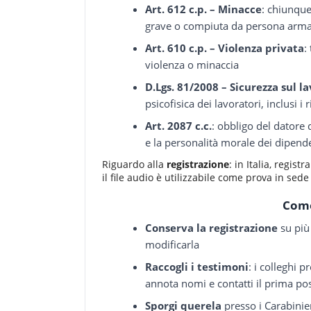
Art. 612 c.p. – Minacce
: chiunque
grave o compiuta da persona arma
Art. 610 c.p. – Violenza privata
:
violenza o minaccia
D.Lgs. 81/2008 – Sicurezza sul l
psicofisica dei lavoratori, inclusi 
Art. 2087 c.c.
: obbligo del datore d
e la personalità morale dei dipend
Riguardo alla
registrazione
: in Italia, regis
il file audio è utilizzabile come prova in sede
Come
Conserva la registrazione
su più 
modificarla
Raccogli i testimoni
: i colleghi 
annota nomi e contatti il prima pos
Sporgi querela
presso i Carabinier