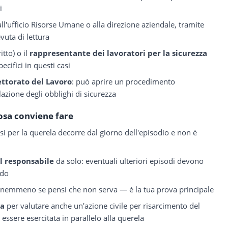
i
ll'ufficio Risorse Umane o alla direzione aziendale, tramite
uta di lettura
itto) o il
rappresentante dei lavoratori per la sicurezza
ecifici in questi casi
ettorato del Lavoro
: può aprire un procedimento
lazione degli obblighi di sicurezza
osa conviene fare
esi per la querela decorre dal giorno dell'episodio e non è
l responsabile
da solo: eventuali ulteriori episodi devono
odo
nemmeno se pensi che non serva — è la tua prova principale
ta
per valutare anche un'azione civile per risarcimento del
ssere esercitata in parallelo alla querela