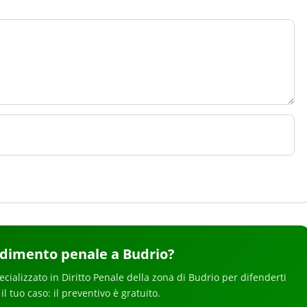
edimento penale
a Budrio
?
ecializzato in
Diritto Penale
della zona di Budrio
per
difenderti
 il tuo caso: il preventivo è gratuito.