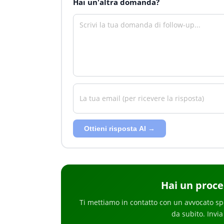
Hai un'altra domanda?
Ottieni risposta AI →
Hai
un proc
Ti mettiamo in contatto con un avvocato sp
da subito
. Invia