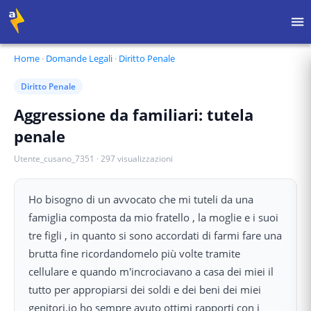
Home
·
Domande Legali
·
Diritto Penale
Diritto Penale
Aggressione da familiari: tutela
penale
Utente_cusano_7351
·
297
visualizzazioni
Ho bisogno di un avvocato che mi tuteli da una
famiglia composta da mio fratello , la moglie e i suoi
tre figli , in quanto si sono accordati di farmi fare una
brutta fine ricordandomelo più volte tramite
cellulare e quando m'incrociavano a casa dei miei il
tutto per appropiarsi dei soldi e dei beni dei miei
genitori.io ho sempre avuto ottimi rapporti con i