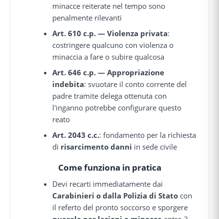
minacce reiterate nel tempo sono
penalmente rilevanti
Art. 610 c.p. — Violenza privata
:
costringere qualcuno con violenza o
minaccia a fare o subire qualcosa
Art. 646 c.p. — Appropriazione
indebita
: svuotare il conto corrente del
padre tramite delega ottenuta con
l'inganno potrebbe configurare questo
reato
Art. 2043 c.c.
: fondamento per la richiesta
di
risarcimento danni
in sede civile
Come funziona in pratica
Devi recarti immediatamente dai
Carabinieri o dalla Polizia di Stato
con
il referto del pronto soccorso e sporgere
querela per lesioni e minacce
entro 3