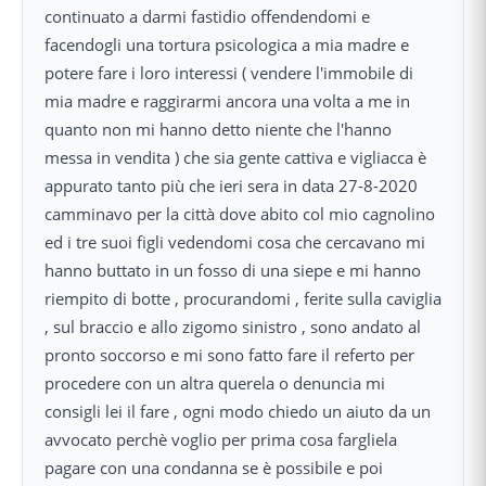
continuato a darmi fastidio offendendomi e
facendogli una tortura psicologica a mia madre e
potere fare i loro interessi ( vendere l'immobile di
mia madre e raggirarmi ancora una volta a me in
quanto non mi hanno detto niente che l'hanno
messa in vendita ) che sia gente cattiva e vigliacca è
appurato tanto più che ieri sera in data 27-8-2020
camminavo per la città dove abito col mio cagnolino
ed i tre suoi figli vedendomi cosa che cercavano mi
hanno buttato in un fosso di una siepe e mi hanno
riempito di botte , procurandomi , ferite sulla caviglia
, sul braccio e allo zigomo sinistro , sono andato al
pronto soccorso e mi sono fatto fare il referto per
procedere con un altra querela o denuncia mi
consigli lei il fare , ogni modo chiedo un aiuto da un
avvocato perchè voglio per prima cosa fargliela
pagare con una condanna se è possibile e poi