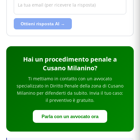
Ottieni risposta AI →
Hai
un procedimento penale
a
Cusano Milanino
?
Ti mettiamo in contatto con un avvocato
specializzato in
Diritto Penale
della zona di Cusano
Milanino
per
difenderti da subito
. Invia il tuo caso:
il preventivo è gratuito.
Parla con un avvocato ora