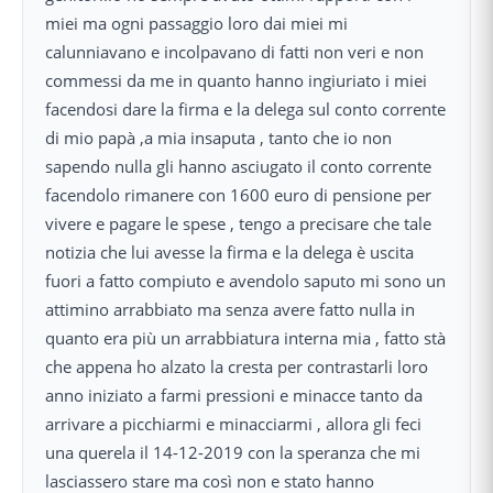
miei ma ogni passaggio loro dai miei mi
calunniavano e incolpavano di fatti non veri e non
commessi da me in quanto hanno ingiuriato i miei
facendosi dare la firma e la delega sul conto corrente
di mio papà ,a mia insaputa , tanto che io non
sapendo nulla gli hanno asciugato il conto corrente
facendolo rimanere con 1600 euro di pensione per
vivere e pagare le spese , tengo a precisare che tale
notizia che lui avesse la firma e la delega è uscita
fuori a fatto compiuto e avendolo saputo mi sono un
attimino arrabbiato ma senza avere fatto nulla in
quanto era più un arrabbiatura interna mia , fatto stà
che appena ho alzato la cresta per contrastarli loro
anno iniziato a farmi pressioni e minacce tanto da
arrivare a picchiarmi e minacciarmi , allora gli feci
una querela il 14-12-2019 con la speranza che mi
lasciassero stare ma così non e stato hanno