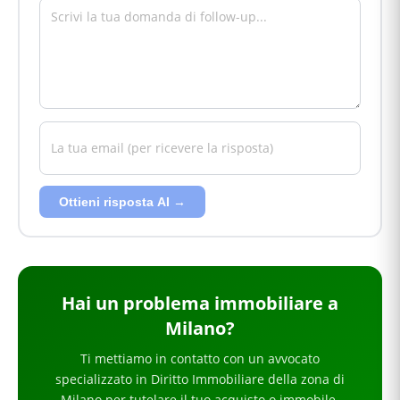
Ottieni risposta AI →
Hai
un problema immobiliare
a
Milano
?
Ti mettiamo in contatto con un avvocato
specializzato in
Diritto Immobiliare
della zona di
Milano
per
tutelare il tuo acquisto o immobile
.