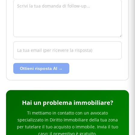
Ottieni risposta AI →
Hai
un problema immobiliare
?
Ti mettiamo in contatto con un avvocato
specializzato in
Diritto Immobiliare
della tua zona
per
tutelare il tuo acquisto o immobile
. Invia il tuo
caso: il preventivo è gratuito.