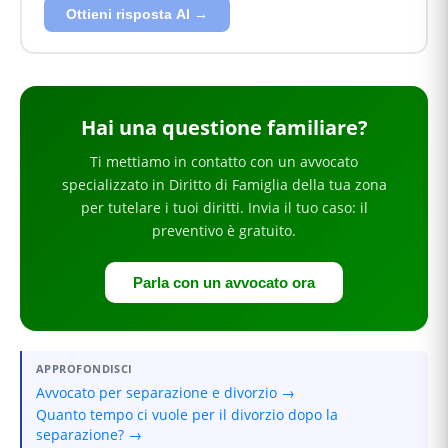
Ottieni risposta AI →
Hai
una questione familiare
?
Ti mettiamo in contatto con un avvocato
specializzato in
Diritto di Famiglia
della tua zona
per
tutelare i tuoi diritti
. Invia il tuo caso: il
preventivo è gratuito.
Parla con un avvocato ora
APPROFONDISCI
Avvocato per separazione e divorzio →
Quanto tempo ci vuole per il divorzio dopo la
separazione? →