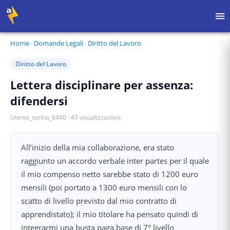
Home
·
Domande Legali
·
Diritto del Lavoro
Diritto del Lavoro
Lettera disciplinare per assenza:
difendersi
Utente_torino_6440
·
47
visualizzazioni
All’inizio della mia collaborazione, era stato
raggiunto un accordo verbale inter partes per il quale
il mio compenso netto sarebbe stato di 1200 euro
mensili (poi portato a 1300 euro mensili con lo
scatto di livello previsto dal mio contratto di
apprendistato); il mio titolare ha pensato quindi di
integrarmi una busta paga base di 7° livello