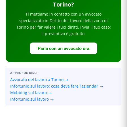
Torino
?
Ti mettiamo in contatto con un avvocato
specializzato in
Diritto del Lavoro
della zona di
Torino
per
far valere i tuoi diritti
. Invia il tuo caso:
il preventivo è gratuito.
Parla con un avvocato ora
APPROFONDISCI
Avvocato del lavoro a Torino →
Infortunio sul lavoro: cosa deve fare l’azienda? →
Mobbing sul lavoro →
Infortunio sul lavoro →