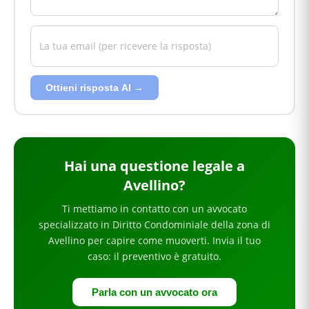
Ottieni risposta AI →
Hai
una questione legale
a
Avellino
?
Ti mettiamo in contatto con un avvocato
specializzato in
Diritto Condominiale
della zona di
Avellino
per
capire come muoverti
. Invia il tuo
caso: il preventivo è gratuito.
Parla con un avvocato ora