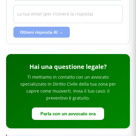
Ottieni risposta AI →
Hai
una questione legale
?
Ti mettiamo in contatto con un avvocato
specializzato in
Diritto Civile
della tua zona
per
capire come muoverti
. Invia il tuo caso: il
preventivo è gratuito.
Parla con un avvocato ora