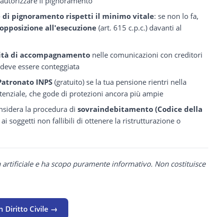
 autorizzare il pignoramento
 di pignoramento rispetti il minimo vitale
: se non lo fa,
opposizione all'esecuzione
(art. 615 c.p.c.) davanti al
nità di accompagnamento
nelle comunicazioni con creditori
 deve essere conteggiata
Patronato INPS
(gratuito) se la tua pensione rientri nella
sistenziale, che gode di protezioni ancora più ampie
considera la procedura di
sovraindebitamento (Codice della
ai soggetti non fallibili di ottenere la ristrutturazione o
a artificiale e ha scopo puramente informativo. Non costituisce
 Diritto Civile →