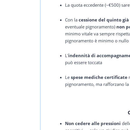
La quota eccedente (~€500) sar
Con la
cessione del quinto già
eventuale pignoramento)
non p
minimo vitale va sempre rispettat
pignoramento è minimo o nullo
L'
indennità di accompagnam
può essere toccata
Le
spese mediche certificate
n
pignoramento, ma rafforzano la 
Non cedere alle pressioni
dell