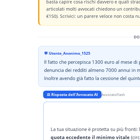
basta capire cosa rischi davvero e quali stra
articolati molti avvocati chiedono un contri
€150). Scrivici: un parere veloce non costa n
DO
💬
Utente_Anonimo_1525
Il fatto che percepisca 1300 euro al mese d
denuncia dei redditi almeno 7000 annui in me
Inoltre avendo già fatto la cessione del quin
⚖️ Risposta dell'Avvocato AI
AvvocatoFlash
La tua situazione è protetta su più fronti
quota eccedente il minimo vitale
(cir