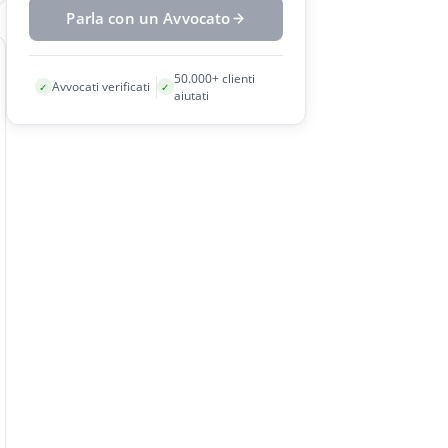
Parla con un Avvocato
50.000+ clienti
Avvocati verificati
✓
✓
aiutati