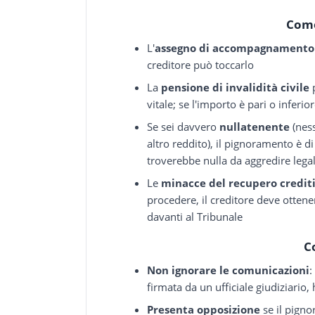
Come
L'
assegno di accompagnamento
creditore può toccarlo
La
pensione di invalidità civile
p
vitale; se l'importo è pari o inferi
Se sei davvero
nullatenente
(ness
altro reddito), il pignoramento è di
troverebbe nulla da aggredire leg
Le
minacce del recupero credit
procedere, il creditore deve otten
davanti al Tribunale
C
Non ignorare le comunicazioni
:
firmata da un ufficiale giudiziario
Presenta opposizione
se il pign