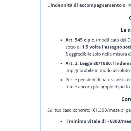
L'
indennità di accompagnamento
è in
Le n
Art. 545 c.p.c.
(modificato dal D
sotto di
1,5 volte l'assegno soc
è aggredibile solo nella misura 
Art. 3, Legge 80/1980
: l'
indenn
impignorabile in modo assoluto
Per le pensioni di natura assisten
tutele ancora più ampie rispetto 
Com
Sul tuo caso concreto (€1.300/mese di pen
Il
minimo vitale di ~€800/mes