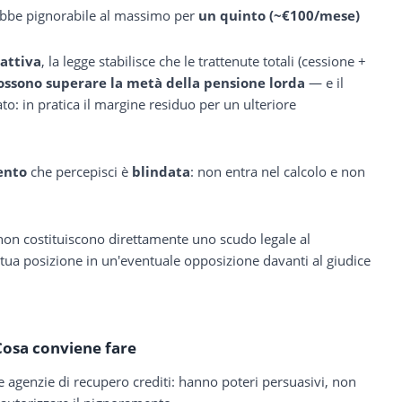
ebbe pignorabile al massimo per
un quinto (~€100/mese)
 attiva
, la legge stabilisce che le trattenute totali (cessione +
ossono superare la metà della pensione lorda
— e il
o: in pratica il margine residuo per un ulteriore
ento
che percepisci è
blindata
: non entra nel calcolo e non
on costituiscono direttamente uno scudo legale al
tua posizione in un'eventuale opposizione davanti al giudice
Cosa conviene fare
e agenzie di recupero crediti: hanno poteri persuasivi, non