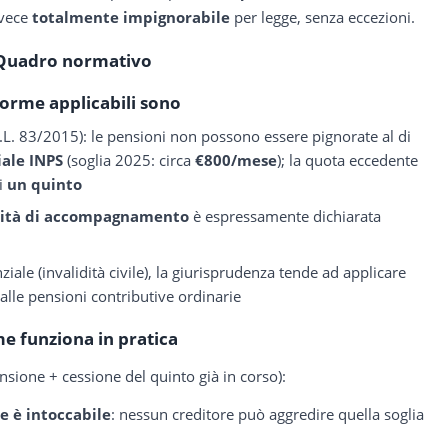
vece
totalmente impignorabile
per legge, senza eccezioni.
Quadro normativo
orme applicabili sono
.L. 83/2015): le pensioni non possono essere pignorate al di
iale INPS
(soglia 2025: circa
€800/mese
); la quota eccedente
di
un quinto
ità di accompagnamento
è espressamente dichiarata
ziale (invalidità civile), la giurisprudenza tende ad applicare
alle pensioni contributive ordinarie
e funziona in pratica
sione + cessione del quinto già in corso):
e è intoccabile
: nessun creditore può aggredire quella soglia