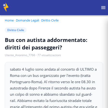
Home
·
Domande Legali
·
Diritto Civile
Diritto Civile
Bus con autista addormentato:
diritti dei passeggeri?
Utente_Anonimo_7766
·
77
visualizzazioni
sabato 4 luglio sono andata al concerto di ULTIMO a
Roma con un bus organizzato per l'evento (tratta
Portogruaro-Roma). Al ritorno verso le ore 08.30 in
autostrada dopo Firenze il secondo autista ha avuto
un colpo di sonno e abbiamo sbandato sul guard-
rail. Abbiamo evitato la fuoriuscita stradale totale
grazie all'intervento del primo autista che era vigile e