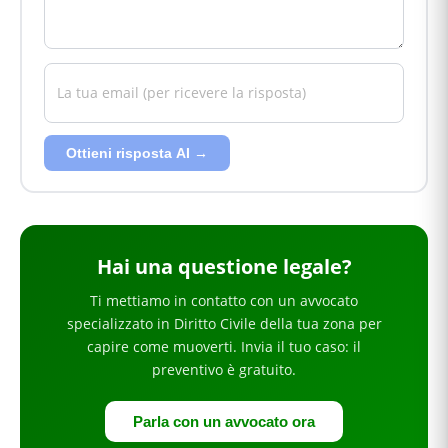
Ottieni risposta AI →
Hai
una questione legale
?
Ti mettiamo in contatto con un avvocato
specializzato in
Diritto Civile
della tua zona
per
capire come muoverti
. Invia il tuo caso: il
preventivo è gratuito.
Parla con un avvocato ora