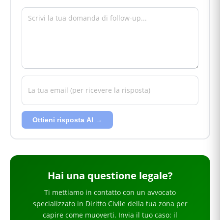
Ottieni risposta AI →
Hai
una questione legale
?
Ti mettiamo in contatto con un avvocato
specializzato in
Diritto Civile
della tua zona
per
capire come muoverti
. Invia il tuo caso: il