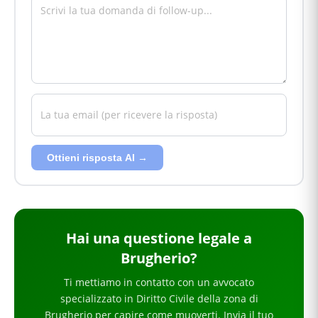
Ottieni risposta AI →
Hai
una questione legale
a
Brugherio
?
Ti mettiamo in contatto con un avvocato
specializzato in
Diritto Civile
della zona di
Brugherio
per
capire come muoverti
. Invia il tuo