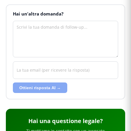
Hai un'altra domanda?
Ottieni risposta AI →
Hai
una questione legale
?
Ti mettiamo in contatto con un avvocato