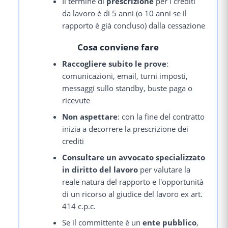
Il termine di
prescrizione
per i crediti
da lavoro è di 5 anni (o 10 anni se il
rapporto è già concluso) dalla cessazione
Cosa conviene fare
Raccogliere subito le prove
:
comunicazioni, email, turni imposti,
messaggi sullo standby, buste paga o
ricevute
Non aspettare
: con la fine del contratto
inizia a decorrere la prescrizione dei
crediti
Consultare un avvocato specializzato
in diritto del lavoro
per valutare la
reale natura del rapporto e l'opportunità
di un ricorso al giudice del lavoro ex art.
414 c.p.c.
Se il committente è un
ente pubblico
,