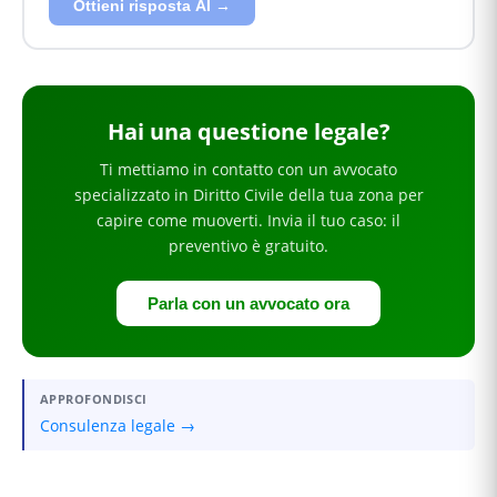
Ottieni risposta AI →
Hai
una questione legale
?
Ti mettiamo in contatto con un avvocato
specializzato in
Diritto Civile
della tua zona
per
capire come muoverti
. Invia il tuo caso: il
preventivo è gratuito.
Parla con un avvocato ora
APPROFONDISCI
Consulenza legale →