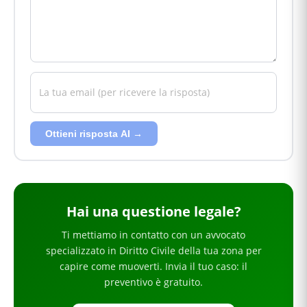
Ottieni risposta AI →
Hai
una questione legale
?
Ti mettiamo in contatto con un avvocato
specializzato in
Diritto Civile
della tua zona
per
capire come muoverti
. Invia il tuo caso: il
preventivo è gratuito.