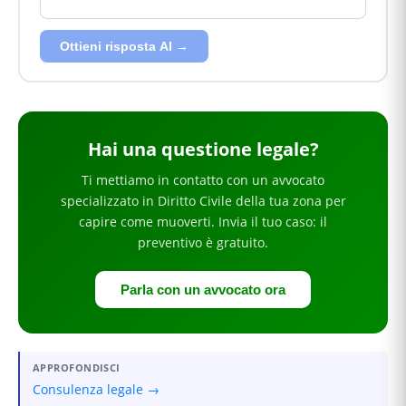
Ottieni risposta AI →
Hai
una questione legale
?
Ti mettiamo in contatto con un avvocato
specializzato in
Diritto Civile
della tua zona
per
capire come muoverti
. Invia il tuo caso: il
preventivo è gratuito.
Parla con un avvocato ora
APPROFONDISCI
Consulenza legale →