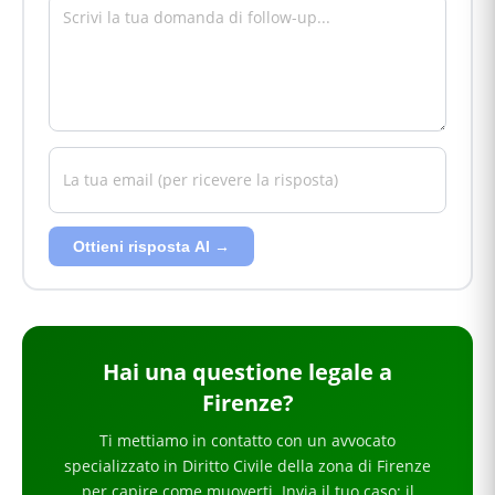
Ottieni risposta AI →
Hai
una questione legale
a
Firenze
?
Ti mettiamo in contatto con un avvocato
specializzato in
Diritto Civile
della zona di Firenze
per
capire come muoverti
. Invia il tuo caso: il