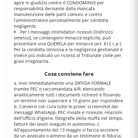
agire in giudizio contro il CONDOMINIO per
responsabilità derivante dalla mancata
manutenzione delle parti comuni, e contro
l'amministratore personalmente per condotta
negligente.
Per i messaggi intimidatori ricevuti [indirizzo
omesso], se contengono minacce esplicite, può
presentare una QUERELA per minacce (art. 612 c.p.).
Per la condotta omissiva e la negligenza gestionale è
invece più indicato un ricorso al Tribunale civile per
gravi irregolarità.
Cosa conviene fare
a. Invii immediatamente una DIFFIDA FORMALE
tramite PEC o raccomandata A/R, elencando
analiticamente tutti i documenti richiesti e fissando
un termine non superiore a 15 giorni per rispondere.
b. Conservi con cura tutte le prove: screenshot dei
messaggi WhatsApp, PEC inviate e ricevute, relazioni
dell'Ufficio d'Igiene, fotografie della muffa nel tempo,
fatture dei lavori eseguiti in autonomia. c.
All'appuntamento del 13 maggio si faccia assistere
da un avvocato o almeno da un testimone di fiducia,