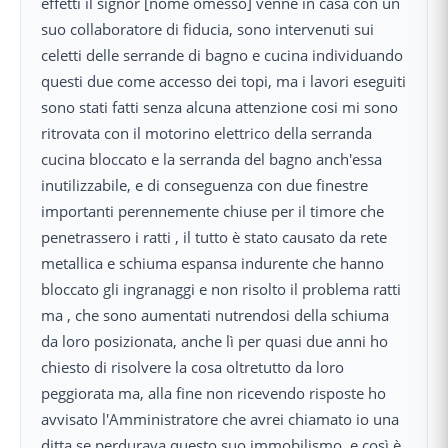
effetti il signor [nome omesso] venne in casa con un
suo collaboratore di fiducia, sono intervenuti sui
celetti delle serrande di bagno e cucina individuando
questi due come accesso dei topi, ma i lavori eseguiti
sono stati fatti senza alcuna attenzione cosi mi sono
ritrovata con il motorino elettrico della serranda
cucina bloccato e la serranda del bagno anch'essa
inutilizzabile, e di conseguenza con due finestre
importanti perennemente chiuse per il timore che
penetrassero i ratti , il tutto è stato causato da rete
metallica e schiuma espansa indurente che hanno
bloccato gli ingranaggi e non risolto il problema ratti
ma , che sono aumentati nutrendosi della schiuma
da loro posizionata, anche lì per quasi due anni ho
chiesto di risolvere la cosa oltretutto da loro
peggiorata ma, alla fine non ricevendo risposte ho
avvisato l'Amministratore che avrei chiamato io una
ditta se perdurava questo suo immobilismo, e così è