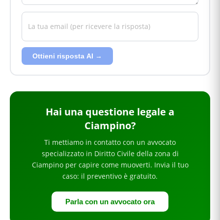
Ottieni risposta AI →
Hai
una questione legale
a
Ciampino
?
Ti mettiamo in contatto con un avvocato
specializzato in
Diritto Civile
della zona di
Ciampino
per
capire come muoverti
. Invia il tuo
caso: il preventivo è gratuito.
Parla con un avvocato ora