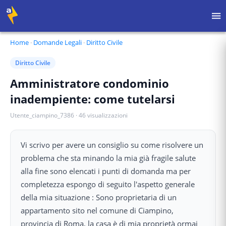
Home
·
Domande Legali
·
Diritto Civile
Diritto Civile
Amministratore condominio
inadempiente: come tutelarsi
Utente_ciampino_7386
·
46
visualizzazioni
Vi scrivo per avere un consiglio su come risolvere un
problema che sta minando la mia già fragile salute
alla fine sono elencati i punti di domanda ma per
completezza espongo di seguito l'aspetto generale
della mia situazione : Sono proprietaria di un
appartamento sito nel comune di Ciampino,
provincia di Roma, la casa è di mia proprietà ormai