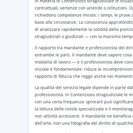
In materia di Contenzioso stragiudiziale le situaz
contrattuali, vertenze con aziende o istituzioni. 
richiedono competenze mirate: i tempi, le prove a
base alle circostanze. La conoscenza approfondit
di analizzare rapidamente la solidità della posizi
stragiudiziali o giudiziali — con la massima tempe
Il rapporto tra mandante e professionista del dir
entrambe le parti. Il mandante deve sapere cosa 
modalità di lavoro — e il professionista deve con
iniziale è fondamentale: riduce le incomprensioni,
rapporto di fiducia che regge anche nei momenti p
La qualità del servizio legale dipende in parte da
professionista. In Contenzioso stragiudiziale le
con una certa frequenza: ignorarli può significare
la lettura delle riviste specializzate e il monitor
non attività accessorie. Il mandante ne beneficia d
dell'arte, non una fotografia del diritto di qualch