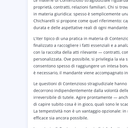
Le materie di Contenzioso stragiudiziale riguard
proprietà, contratti, relazioni familiari. Chi si 
in materia giuridica: spesso è semplicemente una
Chichiarelli si propone come quel riferimento: ca
durata e delle aspettative reali di ogni mandante
L'iter tipico di una pratica in materia di Contenz
finalizzato a raccogliere i fatti essenziali e a an
con la raccolta della atti rilevante — contratti, co
personalizzata. Ove possibile, si privilegia la via 
consentono spesso di raggiungere un intesa bonar
è necessario, il mandante viene accompagnato in og
Le questioni di Contenzioso stragiudiziale hanno
decorrono indipendentemente dalla volontà delle p
irreversibile di tutele. Agire prontamente — anch
di capire subito cosa è in gioco, quali sono le sc
La tempestività non è un vantaggio opzionale: in
efficace sia ancora possibile.