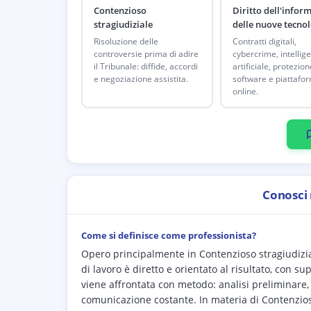
Contenzioso
Diritto dell'inform
stragiudiziale
delle nuove tecnol
Risoluzione delle
Contratti digitali,
controversie prima di adire
cybercrime, intellig
il Tribunale: diffide, accordi
artificiale, protezion
e negoziazione assistita.
software e piattafo
online.
Conosci
Come si definisce come professionista?
Opero principalmente in Contenzioso stragiudizial
di lavoro è diretto e orientato al risultato, con 
viene affrontata con metodo: analisi preliminare, d
comunicazione costante. In materia di Contenzios