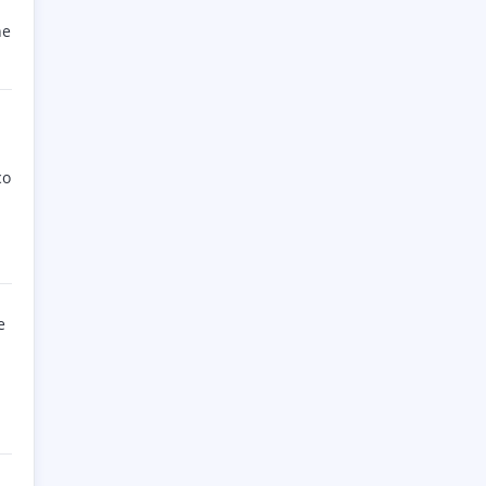
he
co
e