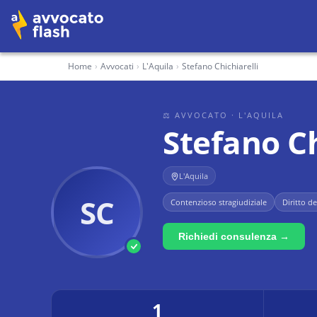
Home
›
Avvocati
›
L'Aquila
›
Stefano Chichiarelli
⚖ AVVOCATO
· L'AQUILA
Stefano Ch
L'Aquila
SC
Contenzioso stragiudiziale
Diritto d
Richiedi consulenza →
1