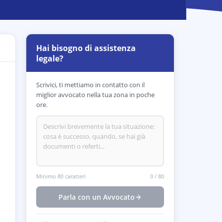
Hai bisogno di assistenza
legale?
Scrivici, ti mettiamo in contatto con il
miglior avvocato nella tua zona in poche
ore.
Minimo 80 caratteri
0
/
80
Parla con un Avvocato