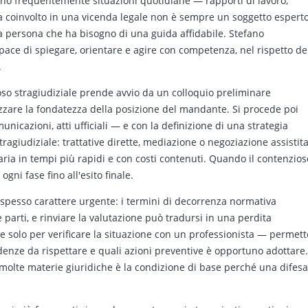
ano frequentemente situazioni quotidiane — rapporti di lavoro,
trova coinvolto in una vicenda legale non è sempre un soggetto espert
 persona che ha bisogno di una guida affidabile. Stefano
pace di spiegare, orientare e agire con competenza, nel rispetto de
.
ioso stragiudiziale prende avvio da un colloquio preliminare
alizzare la fondatezza della posizione del mandante. Si procede poi
municazioni, atti ufficiali — e con la definizione di una strategia
stragiudiziale: trattative dirette, mediazione o negoziazione assistit
ia in tempi più rapidi e con costi contenuti. Quando il contenzios
ni fase fino all'esito finale.
 spesso carattere urgente: i termini di decorrenza normativa
arti, e rinviare la valutazione può tradursi in una perdita
e solo per verificare la situazione con un professionista — permett
adenze da rispettare e quali azioni preventive è opportuno adottare.
 molte materie giuridiche è la condizione di base perché una difesa