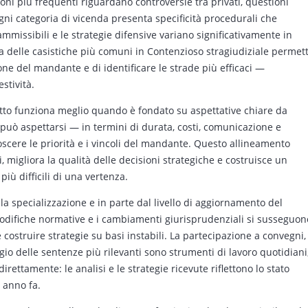
ioni più frequenti riguardano controversie tra privati, questioni
Ogni categoria di vicenda presenta specificità procedurali che
mmissibili e le strategie difensive variano significativamente in
a delle casistiche più comuni in Contenzioso stragiudiziale permet
one del mandante e di identificare le strade più efficaci —
stività.
itto funziona meglio quando è fondato su aspettative chiare da
può aspettarsi — in termini di durata, costi, comunicazione e
oscere le priorità e i vincoli del mandante. Questo allineamento
 migliora la qualità delle decisioni strategiche e costruisce un
iù difficili di una vertenza.
lla specializzazione e in parte dal livello di aggiornamento del
 modifiche normative e i cambiamenti giurisprudenziali si susseguon
 costruire strategie su basi instabili. La partecipazione a convegni,
aggio delle sentenze più rilevanti sono strumenti di lavoro quotidiani
irettamente: le analisi e le strategie ricevute riflettono lo stato
e anno fa.