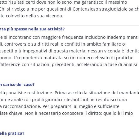
tto risultati certi dove non lo sono, ma garantisco il massimo
i si rivolge a me per questioni di Contenzioso stragiudiziale sa c
te coinvolto nella sua vicenda.
nta più spesso nella sua attività?
che si incontrano con maggiore frequenza includono inadempimenti
 controversie su diritti reali e conflitti in ambito familiare o
i aspetti più impegnativi di questa materia: nessun vicenda è identi
tonomo. L'competenza maturata su un numero elevato di pratiche
fferenze con situazioni precedenti, accelerando la fase di analisi
n carico del caso?
olto, analisi e restituzione. Prima ascolto la situazione del mandant
 e analizzo i profili giuridici rilevanti, infine restituisco una
na raccomandazione. Per prepararsi al meglio è sufficiente
ate chiave. Non è necessario conoscere il diritto: quello è il mio
ella pratica?