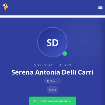
Home
›
Avvocati
›
Milano
›
Serena Antonia Delli Carri
SD
⚖ AVVOCATO
· MILANO
Serena Antonia Delli Carri
Milano
Civile
Richiedi consulenza →