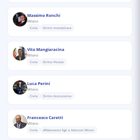
Massimo Ronchi
Milano
Civile
Diritto Immobiliare
Vito Mangiaracina
Milano
Civile
Diritto Penale
Luca Perini
Milano
Civile
Diritto Assicurativo
Francesco Caretti
Milano
Civile
Affidamento figli e Adozioni Minori