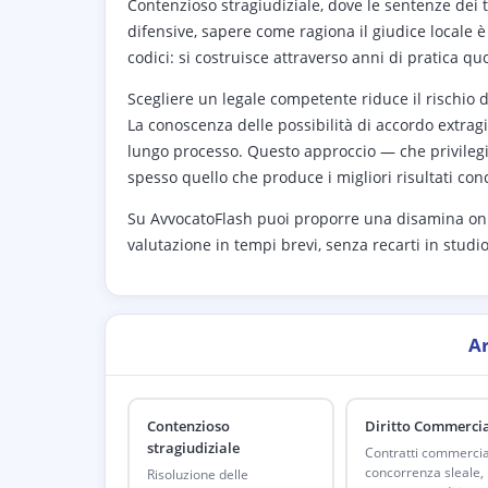
Contenzioso stragiudiziale, dove le sentenze dei 
difensive, sapere come ragiona il giudice locale
codici: si costruisce attraverso anni di pratica quot
Scegliere un legale competente riduce il rischio d
La conoscenza delle possibilità di accordo extragi
lungo processo. Questo approccio — che privilegia l
spesso quello che produce i migliori risultati conc
Su AvvocatoFlash puoi proporre una disamina onlin
valutazione in tempi brevi, senza recarti in studio
A
Contenzioso
Diritto Commerci
stragiudiziale
Contratti commercial
concorrenza sleale,
Risoluzione delle