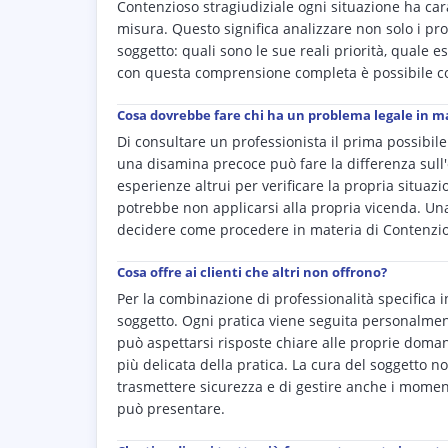
Contenzioso stragiudiziale ogni situazione ha ca
misura. Questo significa analizzare non solo i pro
soggetto: quali sono le sue reali priorità, quale 
con questa comprensione completa è possibile cos
Cosa dovrebbe fare chi ha un problema legale in ma
Di consultare un professionista il prima possibi
una disamina precoce può fare la differenza sull'
esperienze altrui per verificare la propria situaz
potrebbe non applicarsi alla propria vicenda. Una
decidere come procedere in materia di Contenzios
Cosa offre ai clienti che altri non offrono?
Per la combinazione di professionalità specifica 
soggetto. Ogni pratica viene seguita personalmen
può aspettarsi risposte chiare alle proprie doman
più delicata della pratica. La cura del soggetto n
trasmettere sicurezza e di gestire anche i momen
può presentare.