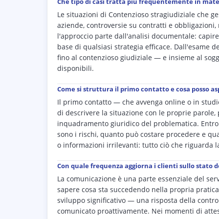
Che tipo di casi tratta più frequentemente in mater
Le situazioni di Contenzioso stragiudiziale che ge
aziende, controversie su contratti e obbligazioni, r
l'approccio parte dall'analisi documentale: capire
base di qualsiasi strategia efficace. Dall'esame de
fino al contenzioso giudiziale — e insieme al sogget
disponibili.
Come si struttura il primo contatto e cosa posso a
Il primo contatto — che avvenga online o in stud
di descrivere la situazione con le proprie parole,
inquadramento giuridico del problematica. Entro la
sono i rischi, quanto può costare procedere e q
o informazioni irrilevanti: tutto ciò che riguarda 
Con quale frequenza aggiorna i clienti sullo stato d
La comunicazione è una parte essenziale del servi
sapere cosa sta succedendo nella propria pratica,
sviluppo significativo — una risposta della contr
comunicato proattivamente. Nei momenti di attesa,