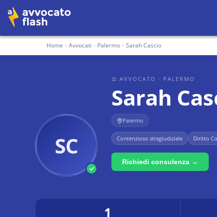
Home
›
Avvocati
›
Palermo
›
Sarah Cascio
⚖ AVVOCATO
· PALERMO
Sarah Cas
Palermo
SC
Contenzioso stragiudiziale
Diritto C
Richiedi consulenza →
1