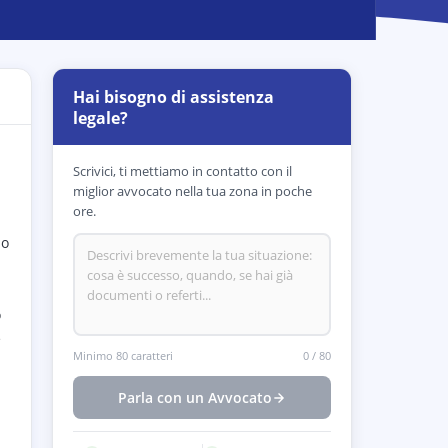
Hai bisogno di assistenza
legale?
Scrivici, ti mettiamo in contatto con il
miglior avvocato nella tua zona in poche
ore.
mo
o
e
Minimo 80 caratteri
0
/
80
Parla con un Avvocato