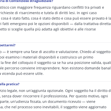
ia di Contenzioso stragiudiziale?
stisco con maggiore frequenza riguardano conflitti tra privati e
ichieste di risarcimento e tutela di diritti lesi. In ogni caso
 cosa è stato fatto, cosa è stato detto e cosa può essere provato è l
i fatti emergono poi le opzioni disponibili — dalla trattativa diretta
to si sceglie quella più adatta agli obiettivi e alle risorse
spettarmi?
io — è sempre una fase di ascolto e valutazione. Chiedo al soggetto
 poi esamino i materiali disponibili e costruisco un primo
 fine del colloquio il soggetto sa se ha una posizione valida, qual
uale percorso conviene intraprendere. Non esistono domande banal
la vicenda può essere utile.
ella pratica?
zio legale, non un'aggiunta opzionale. Ogni soggetto ha il diritto d
 senza dover rincorrere il professionista. Per questo motivo, ogni
oparte, un'udienza fissata, un documento ricevuto — viene
 che nel processo sono inevitabili, il soggetto viene aggiornato