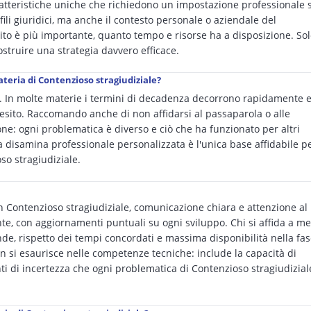
ratteristiche uniche che richiedono un impostazione professionale 
fili giuridici, ma anche il contesto personale o aziendale del
esito è più importante, quanto tempo e risorse ha a disposizione. So
truire una strategia davvero efficace.
teria di Contenzioso stragiudiziale?
le. In molte materie i termini di decadenza decorrono rapidamente 
esito. Raccomando anche di non affidarsi al passaparola o alle
ione: ogni problematica è diverso e ciò che ha funzionato per altri
 disamina professionale personalizzata è l'unica base affidabile p
o stragiudiziale.
in Contenzioso stragiudiziale, comunicazione chiara e attenzione al
te, con aggiornamenti puntuali su ogni sviluppo. Chi si affida a me
de, rispetto dei tempi concordati e massima disponibilità nella fa
on si esaurisce nelle competenze tecniche: include la capacità di
ti di incertezza che ogni problematica di Contenzioso stragiudizial