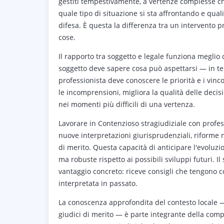
gestiti tempestivamente, a vertenze complesse che
quale tipo di situazione si sta affrontando e qual
difesa. È questa la differenza tra un intervento p
cose.
Il rapporto tra soggetto e legale funziona meglio
soggetto deve sapere cosa può aspettarsi — in ter
professionista deve conoscere le priorità e i vinc
le incomprensioni, migliora la qualità delle decis
nei momenti più difficili di una vertenza.
Lavorare in Contenzioso stragiudiziale con profes
nuove interpretazioni giurisprudenziali, riforme 
di merito. Questa capacità di anticipare l'evoluzio
ma robuste rispetto ai possibili sviluppi futuri. I
vantaggio concreto: riceve consigli che tengono c
interpretata in passato.
La conoscenza approfondita del contesto locale — 
giudici di merito — è parte integrante della compe