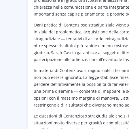
professionale in grado di ascoltare, analizzare la 
chiarezza nella comunicazione è parte integrante
importanti senza capire pienamente le proprie po
Ogni pratica di Contenzioso stragiudiziale viene 
iniziale del problematica, acquisizione della carte
stragiudiziale — tentativi di accordo extragiudizi
offre spesso risultatoi più rapide e meno costos
giudizio, Sarah Cascio garantisce al soggetto difes
partecipazione alle udienze, fino all'eventuale f
In materia di Contenzioso stragiudiziale, i term
non può essere ignorato. La legge stabilisce fine
perdere definitivamente la possibilità di far vale
una prima disamina — consente di mappare le scad
opzioni con il massimo margine di manovra. L'att
restringono e di risultatoi che diventano meno acc
Le questioni di Contenzioso stragiudiziale che s
situazioni molto diverse per gravità e complessità