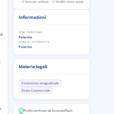
Avvocati verificati
50.000+ clienti aiutati
✓
✓
Informazioni
SEDE PRINCIPALE
hé
Palermo
ZONE DI INTERVENTO
Palermo
e
Materie legali
Contenzioso stragiudiziale
Diritto Commerciale
n
Profilo verificato da AvvocatoFlash