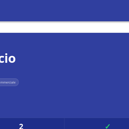
cio
ommerciale
2
✓