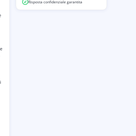
Risposta confidenziale garantita
e
ce
e
i