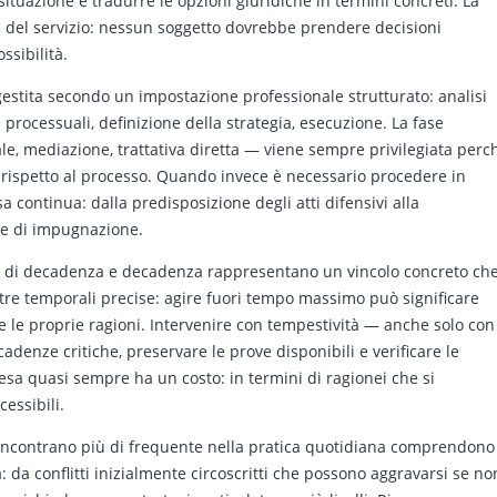
situazione e tradurre le opzioni giuridiche in termini concreti. La
 del servizio: nessun soggetto dovrebbe prendere decisioni
ssibilità.
gestita secondo un impostazione professionale strutturato: analisi
 processuali, definizione della strategia, esecuzione. La fase
ale, mediazione, trattativa diretta — viene sempre privilegiata perc
e rispetto al processo. Quando invece è necessario procedere in
a continua: dalla predisposizione degli atti difensivi alla
ase di impugnazione.
ini di decadenza e decadenza rappresentano un vincolo concreto ch
stre temporali precise: agire fuori tempo massimo può significare
re le proprie ragioni. Intervenire con tempestività — anche solo con
enze critiche, preservare le prove disponibili e verificare le
esa quasi sempre ha un costo: in termini di ragionei che si
essibili.
i incontrano più di frequente nella pratica quotidiana comprendono
: da conflitti inizialmente circoscritti che possono aggravarsi se no