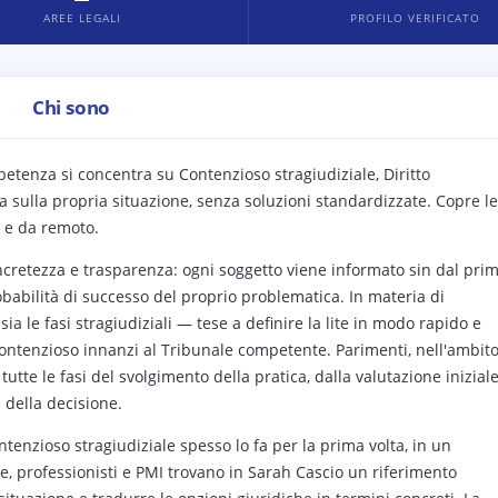
AREE LEGALI
PROFILO VERIFICATO
Chi sono
mpetenza si concentra su Contenzioso stragiudiziale, Diritto
a sulla propria situazione, senza soluzioni standardizzate. Copre le
o e da remoto.
ncretezza e trasparenza: ogni soggetto viene informato sin dal pri
robabilità di successo del proprio problematica. In materia di
ia le fasi stragiudiziali — tese a definire la lite in modo rapido e
contenzioso innanzi al Tribunale competente. Parimenti, nell'ambit
tutte le fasi del svolgimento della pratica, dalla valutazione inizial
 della decisione.
ntenzioso stragiudiziale spesso lo fa per la prima volta, in un
lie, professionisti e PMI trovano in Sarah Cascio un riferimento