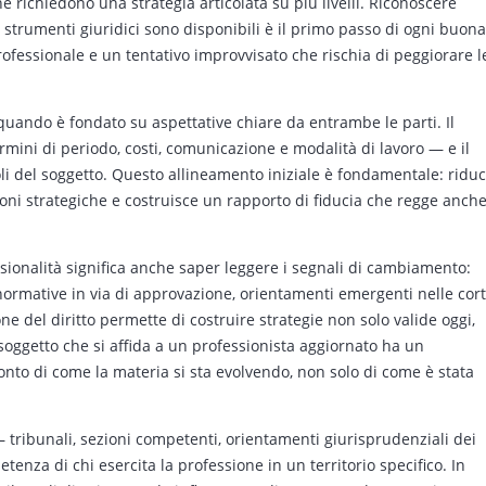
 richiedono una strategia articolata su più livelli. Riconoscere
i strumenti giuridici sono disponibili è il primo passo di ogni buona
rofessionale e un tentativo improvvisato che rischia di peggiorare l
 quando è fondato su aspettative chiare da entrambe le parti. Il
mini di periodo, costi, comunicazione e modalità di lavoro — e il
oli del soggetto. Questo allineamento iniziale è fondamentale: ridu
ioni strategiche e costruisce un rapporto di fiducia che regge anch
sionalità significa anche saper leggere i segnali di cambiamento:
normative in via di approvazione, orientamenti emergenti nelle cort
ne del diritto permette di costruire strategie non solo valide oggi,
l soggetto che si affida a un professionista aggiornato ha un
onto di come la materia si sta evolvendo, non solo di come è stata
tribunali, sezioni competenti, orientamenti giurisprudenziali dei
tenza di chi esercita la professione in un territorio specifico. In